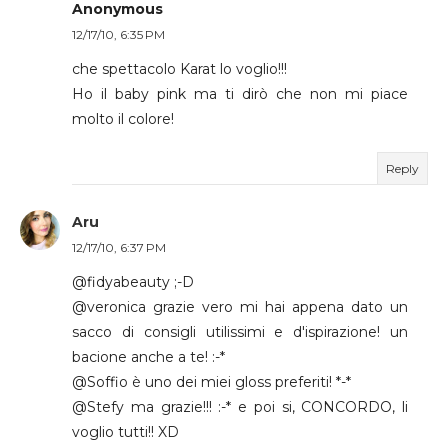
Anonymous
12/17/10, 6:35 PM
che spettacolo Karat lo voglio!!!
Ho il baby pink ma ti dirò che non mi piace
molto il colore!
Reply
Aru
12/17/10, 6:37 PM
@fidyabeauty ;-D
@veronica grazie vero mi hai appena dato un
sacco di consigli utilissimi e d'ispirazione! un
bacione anche a te! :-*
@Soffio è uno dei miei gloss preferiti! *-*
@Stefy ma grazie!!! :-* e poi si, CONCORDO, li
voglio tutti!! XD