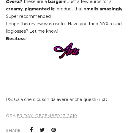
Overall
: these are a
bargain
! Just a few euros for a
creamy
,
pigmented
lip product that
smells
amazingly
.
Super recommended!
I hope this review was useful. Have you tried NYX round
lipglosses? Let me know!
Besitoss
!!
PS: Gaia che dici, son da avere anche questi?? xD
ORA
FRIDAY, DECEMBER 17, 2010
SHARE: