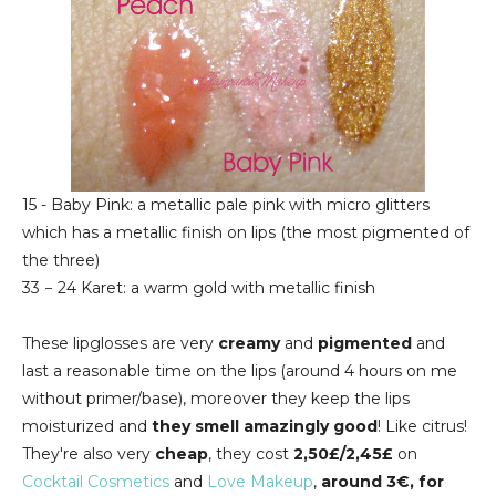
15 - Baby Pink: a metallic pale pink with micro glitters
which has a metallic finish on lips (the most pigmented of
the three)
33 − 24 Karet: a warm gold with metallic finish
These lipglosses are very
creamy
and
pigmented
and
last a reasonable time on the lips (around 4 hours on me
without primer/base), moreover they keep the lips
moisturized and
they smell amazingly good
! Like citrus!
They're also very
cheap
, they cost
2,50£/2,45£
on
Cocktail Cosmetics
and
Love Makeup
,
around 3€, for