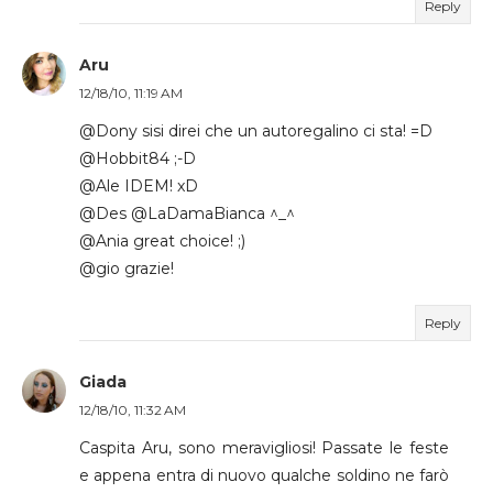
Reply
Aru
12/18/10, 11:19 AM
@Dony sisi direi che un autoregalino ci sta! =D
@Hobbit84 ;-D
@Ale IDEM! xD
@Des @LaDamaBianca ^_^
@Ania great choice! ;)
@gio grazie!
Reply
Giada
12/18/10, 11:32 AM
Caspita Aru, sono meravigliosi! Passate le feste
e appena entra di nuovo qualche soldino ne farò