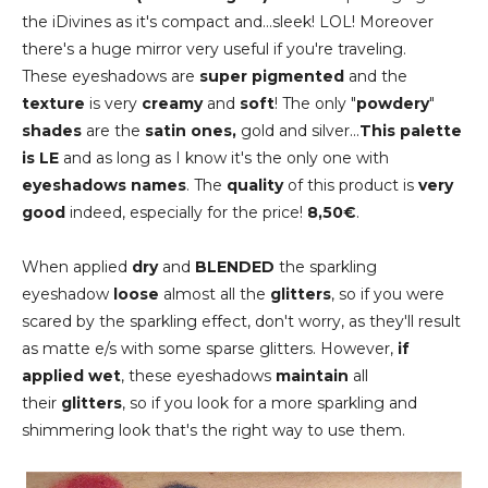
the iDivines as it's compact and...sleek! LOL! Moreover
there's a huge mirror very useful if you're traveling.
These eyeshadows are
super pigmented
and the
texture
is very
creamy
and
soft
! The only "
powdery
"
shades
are the
satin ones,
gold and silver...
This palette
is LE
and as long as I know it's the only one with
eyeshadows names
. The
quality
of this product is
very
good
indeed, especially for the price!
8,50€
.
When applied
dry
and
BLENDED
the sparkling
eyeshadow
loose
almost all the
glitters
, so if you were
scared by the sparkling effect, don't worry, as they'll result
as matte e/s with some sparse glitters. However,
if
applied wet
, these eyeshadows
maintain
all
their
glitters
, so if you look for a more sparkling and
shimmering look that's the right way to use them.