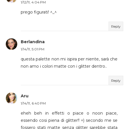
1/12/11, 4:04 PM
prego figurati! ^_^
Reply
Berlandina
1/14/11, 5:01 PM
questa palette non mi ispira per niente, sarà che
non amo i colori matte con i glitter dentro..
Reply
Aru
1/14/11, 6:40 PM
eheh beh in effetti o piace o noon piace,
essendo cosi piena di glitter!! =) secondo me se
fossero stati matte senza glitter sarebbe stata