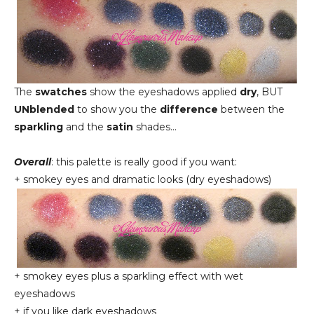
The
swatches
show the eyeshadows applied
dry
, BUT
UNblended
to show you the
difference
between the
sparkling
and the
satin
shades...
Overall
: this palette is really good if you want:
+ smokey eyes and dramatic looks (dry eyeshadows)
+ smokey eyes plus a sparkling effect with wet
eyeshadows
+ if you like dark eyeshadows