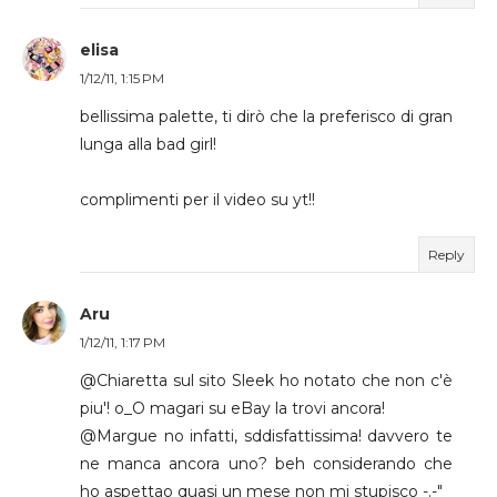
elisa
1/12/11, 1:15 PM
bellissima palette, ti dirò che la preferisco di gran
lunga alla bad girl!
complimenti per il video su yt!!
Reply
Aru
1/12/11, 1:17 PM
@Chiaretta sul sito Sleek ho notato che non c'è
piu'! o_O magari su eBay la trovi ancora!
@Margue no infatti, sddisfattissima! davvero te
ne manca ancora uno? beh considerando che
ho aspettao quasi un mese non mi stupisco -.-"