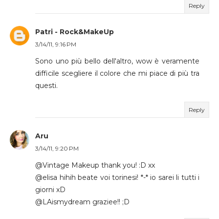
Reply
Patri - Rock&MakeUp
3/14/11, 9:16 PM
Sono uno più bello dell'altro, wow è veramente
difficile scegliere il colore che mi piace di più tra
questi.
Reply
Aru
3/14/11, 9:20 PM
@Vintage Makeup thank you! :D xx
@elisa hihih beate voi torinesi! *-* io sarei li tutti i
giorni xD
@LAismydream graziee!! ;D