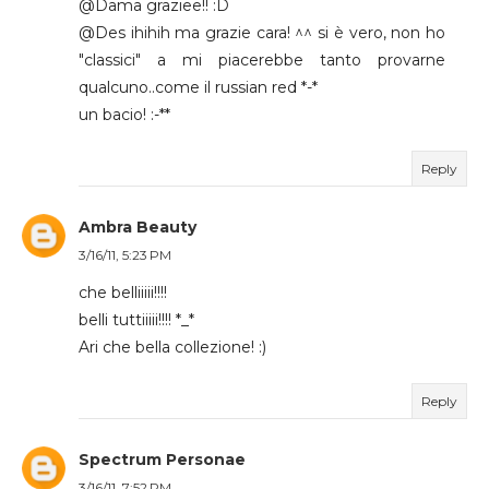
@Dama graziee!! :D
@Des ihihih ma grazie cara! ^^ si è vero, non ho
"classici" a mi piacerebbe tanto provarne
qualcuno..come il russian red *-*
un bacio! :-**
Reply
Ambra Beauty
3/16/11, 5:23 PM
che belliiiii!!!!
belli tuttiiiii!!!! *_*
Ari che bella collezione! :)
Reply
Spectrum Personae
3/16/11, 7:52 PM