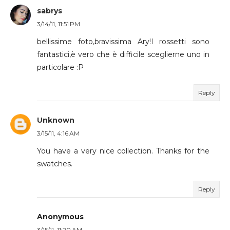
sabrys
3/14/11, 11:51 PM
bellissime foto,bravissima Ary!I rossetti sono
fantastici,è vero che è difficile sceglierne uno in
particolare :P
Reply
Unknown
3/15/11, 4:16 AM
You have a very nice collection. Thanks for the
swatches.
Reply
Anonymous
3/15/11, 11:20 AM