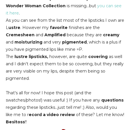
Wonder Woman Collection
is missing...but
you can see
it here
.
As you can see from the list most of the lipsticks I own are
L
ustre
. However my
favorite
finishes are the
Cremesheen
and
Amplified
because they are
creamy
and
moisturizing
and very
pigmented
, which is a plus if
you have pigmented lips like mine =P.
The
lustre lipsticks,
however, are quite
covering
as well
and I didn't expect them to be so covering, but they really
are very visible on my lips, despite them being so
pigmented.
That's all for now! I hope this post (and the
swatches/photos!) was useful :) If you have any
questions
regarding these lipsticks...just tell me! ;) Also, would you
like me to r
ecord a video review
of these? Let me know!
Besitoss
!!