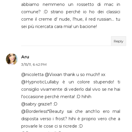
abbiamo nemmeno un rossetto di mac in
comune? :D strano perché io ho dei classici
come il creme d' nude, l'hue, il red russian... tu
sei più ricercata cara mia! un bacione!
Reply
Aru
3/15/11, 6:42 PM
@nicoletta @Vixxan thank u so much!! xx
@HypnoticLullaby è un colore stupendo! ti
consiglio vivamente di vederlo dal vivo se ne hai
l'occasione perchè merita! :D hihih
@sabry grazie!! :D
@Borderless*Beauty sai che anch'io ero mal
disposta verso i frost? hihi è proprio vero che a
provarle le cose ci si ricrede :D