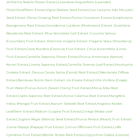
,
Anthemis Nobilis Flower Extract,Lavandula Angustifolia (Lavender)
Flower/Leaf/Stem Extract,Vigna Radiata Seed Extract,Coix Lacryma-Jobi Ma-yuen
Seed Extract ,Panax Ginseng Root Extract,Punica Granatum Extract,Scrophularia
Buergeriana Root Extract,Ganoderma Lucidum (Mushroom) Extract ,Scutellaria
Baicalensis Root Extract ,Rhus Semialata Gall Extract ,Cucumis Sativus
(Cucumber) Fruit Extract ,Artemisia Vulgaris Extract ,Fragaria Vesca (Strawberry)
Fruit Extract,Cocos Nucifera (Coconut) Fruit Extract ,Citrus Aurantifolia (Lime)
Fruit Extract,Camellia Japonica Flower Extract,Prunus Armeniaca (Apricot)
Kernel Extract,Linaria Japonica Extract,Camellia Sinensis Leaf Extract,Houttuynia
Cordata Extract ,Daucus Carota Sativa (Carrot) Root Extract,Oldenlandia Diffusa
Extract,Bambusa Textilis Stem Extract ,Iris Ensata Extract,Vitis Vinifera (Grape)
Fruit Water,Prunus Avium (Sweet Cherry) Fruit Extract,Morus Alba Root
Extract,Coptis Japonica Root Extract,Acorus Calamus Root Extract,Mangifera
Indica (Mango) Fruit Extract,Asarum Sieboldi Root Extract,Angelica Keiskei
Leaf/Stem Extract,Psidium Guajava Fruit Extract,Ginkgo Biloba Leaf
Extract,Juglans Regia (Walnut) Seed Extract,Prunus Persica (Peach) Fruit Extract
,Carica Papaya (Papaya) Fruit Extract ,Cornus Officinalis Fruit Extract,Luffa
Cylindrica Fruit Extract,Bletilla Striata Root Extract,Glycyrrhiza Glabra (Licorice)