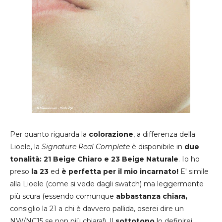
Per quanto riguarda la
colorazione
, a differenza della
Lioele, la
Signature Real Complete
è disponibile in
due
tonalità: 21 Beige Chiaro e 23 Beige Naturale
. Io ho
preso
la 23
ed
è perfetta per il mio incarnato!
E' simile
alla Lioele (come si vede dagli swatch) ma leggermente
più scura (essendo comunque
abbastanza chiara,
consiglio la 21 a chi è davvero pallida, oserei dire un
NW/NC15 se non più chiara!). Il
sottotono
lo definirei