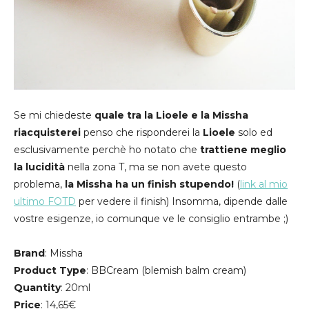
Se mi chiedeste
quale tra la Lioele e la Missha
riacquisterei
penso che risponderei la
Lioele
solo ed
esclusivamente perchè ho notato che
trattiene meglio
la lucidità
nella zona T, ma se non avete questo
problema,
la Missha ha un finish stupendo!
(
link al mio
ultimo FOTD
per vedere il finish) Insomma, dipende dalle
vostre esigenze, io comunque ve le consiglio entrambe ;)
Brand
: Missha
Product
Type
: BBCream (blemish balm cream)
Quantity
: 20ml
Price
: 14,65€