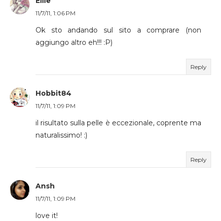
Ellie
11/7/11, 1:06 PM
Ok sto andando sul sito a comprare (non
aggiungo altro eh!!! :P)
Reply
Hobbit84
11/7/11, 1:09 PM
il risultato sulla pelle è eccezionale, coprente ma
naturalissimo! :)
Reply
Ansh
11/7/11, 1:09 PM
love it!