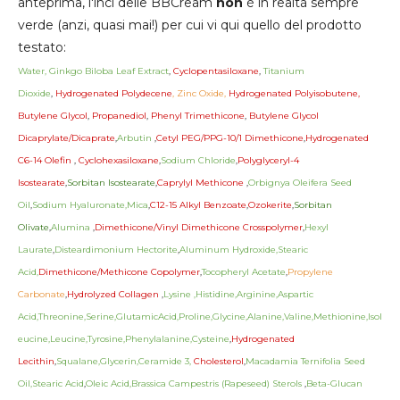
anteprima, l'inci delle BBCream
non
è in realtà sempre
verde (anzi, quasi mai!) per cui vi qui quello del prodotto
testato:
Water, Ginkgo Biloba Leaf Extract
,
Cyclopentasiloxane
,
Titanium
Dioxide
,
Hydrogenated Polydecene
, Zinc Oxide,
Hydrogenated Polyisobutene,
Butylene Glycol
,
Propanediol
,
Phenyl Trimethicone
,
Butylene Glycol
Dicaprylate/Dicaprate
,
Arbutin
,
Cetyl PEG/PPG-10/1 Dimethicone
,
Hydrogenated
C6-14 Olefin
,
Cyclohexasiloxane
,
Sodium Chloride
,
Polyglyceryl-4
Isostearate
,
Sorbitan Isostearate
,
Caprylyl Methicone
,
Orbignya Oleifera Seed
Oil
,
Sodium Hyaluronate,Mica
,
C12-15 Alkyl Benzoate
,
Ozokerite
,
Sorbitan
Olivate
,
Alumina
,
Dimethicone/Vinyl Dimethicone Crosspolymer
,
Hexyl
Laurate
,
Disteardimonium Hectorite
,
Aluminum Hydroxide,Stearic
Acid,
Dimethicone/Methicone Copolymer
,
Tocopheryl Acetate
,
Propylene
Carbonate
,
Hydrolyzed Collagen
,
Lysine ,Histidine,Arginine,Aspartic
Acid,Threonine,Serine,GlutamicAcid,Proline,Glycine,Alanine,Valine,Methionine,Isol
eucine,Leucine,Tyrosine,Phenylalanine,Cysteine
,
Hydrogenated
Lecithin
,
Squalane,Glycerin,Ceramide 3,
Cholesterol
,
Macadamia Ternifolia Seed
Oil,Stearic Acid
,
Oleic Acid,Brassica Campestris (Rapeseed) Sterols
,
Beta-Glucan