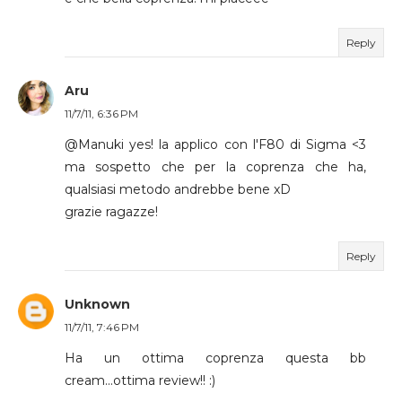
Reply
Aru
11/7/11, 6:36 PM
@Manuki yes! la applico con l'F80 di Sigma <3
ma sospetto che per la coprenza che ha,
qualsiasi metodo andrebbe bene xD
grazie ragazze!
Reply
Unknown
11/7/11, 7:46 PM
Ha un ottima coprenza questa bb
cream...ottima review!! :)