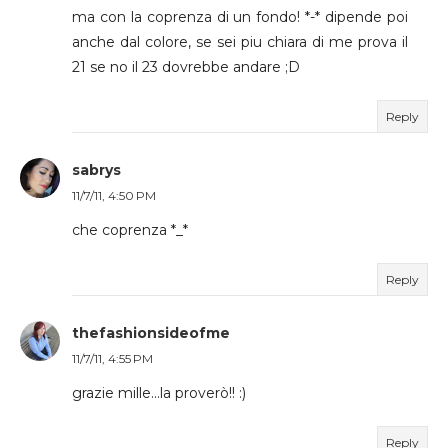
ma con la coprenza di un fondo! *-* dipende poi
anche dal colore, se sei piu chiara di me prova il
21 se no il 23 dovrebbe andare ;D
Reply
sabrys
11/7/11, 4:50 PM
che coprenza *_*
Reply
thefashionsideofme
11/7/11, 4:55 PM
grazie mille...la proverò!! :)
Reply