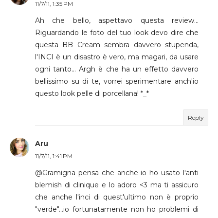
11/7/11, 1:35 PM
Ah che bello, aspettavo questa review...
Riguardando le foto del tuo look devo dire che
questa BB Cream sembra davvero stupenda,
l'INCI è un disastro è vero, ma magari, da usare
ogni tanto... Argh è che ha un effetto davvero
bellissimo su di te, vorrei sperimentare anch'io
questo look pelle di porcellana! *_*
Reply
Aru
11/7/11, 1:41 PM
@Gramigna pensa che anche io ho usato l'anti
blemish di clinique e lo adoro <3 ma ti assicuro
che anche l'inci di quest'ultimo non è proprio
"verde"...io fortunatamente non ho problemi di