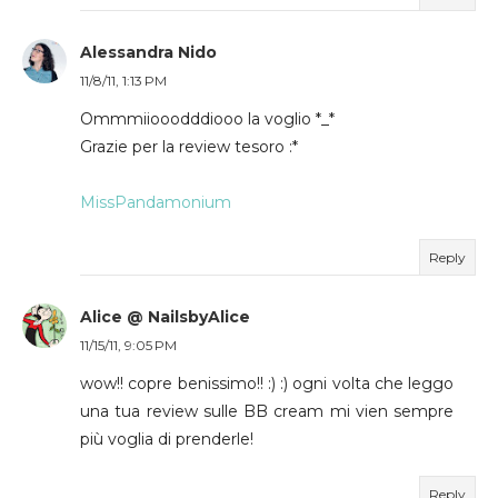
Alessandra Nido
11/8/11, 1:13 PM
Ommmiiooodddiooo la voglio *_*
Grazie per la review tesoro :*
MissPandamonium
Reply
Alice @ NailsbyAlice
11/15/11, 9:05 PM
wow!! copre benissimo!! :) :) ogni volta che leggo
una tua review sulle BB cream mi vien sempre
più voglia di prenderle!
Reply