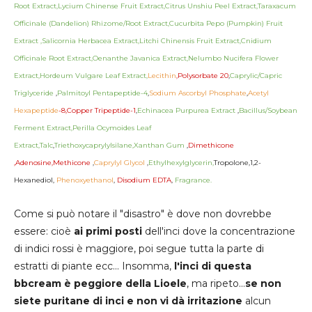
Root Extract,Lycium Chinense Fruit Extract,Citrus Unshiu Peel Extract,Taraxacum
Officinale (Dandelion) Rhizome/Root Extract,Cucurbita Pepo (Pumpkin) Fruit
Extract ,Salicornia Herbacea Extract,Litchi Chinensis Fruit Extract,Cnidium
Officinale Root Extract,Oenanthe Javanica Extract,Nelumbo Nucifera Flower
Extract,Hordeum Vulgare Leaf Extract,
Lecithin
,Polysorbate 20
,
Caprylic/Capric
Triglyceride
,
Palmitoyl Pentapeptide-4
,
Sodium Ascorbyl Phosphate
,
Acetyl
Hexapeptide
-8,Copper Tripeptide-1
,
Echinacea Purpurea Extract
,
Bacillus/Soybean
Ferment Extract,Perilla Ocymoides Leaf
Extract,Talc
,
Triethoxycaprylylsilane,Xanthan Gum
,
Dimethicone
,Adenosine,Methicone
,
Caprylyl Glycol
,
Ethylhexylglycerin,
Tropolone,1,2-
Hexanediol,
Phenoxyethanol
,
Disodium EDTA
,
Fragrance.
Come si può notare il "disastro" è dove non dovrebbe
essere: cioè
ai primi posti
dell'inci dove la concentrazione
di indici rossi è maggiore, poi segue tutta la parte di
estratti di piante ecc... Insomma,
l'inci di questa
bbcream è peggiore della Lioele
, ma ripeto...
se non
siete puritane di inci e non vi dà irritazione
alcun