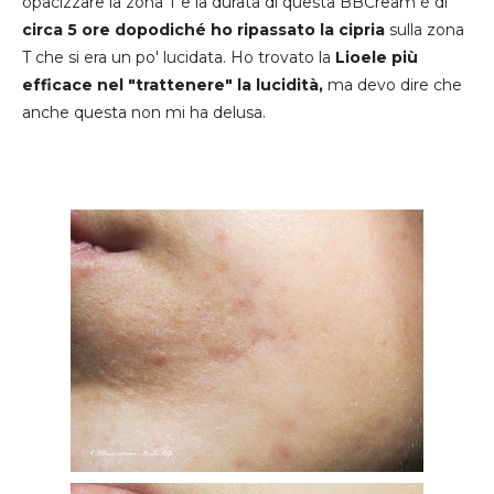
opacizzare la zona T e la durata di questa BBCream è di
circa 5 ore dopodiché ho ripassato la cipria
sulla zona
T che si era un po' lucidata. Ho trovato la
Lioele più
efficace nel "trattenere" la lucidità,
ma devo dire che
anche questa non mi ha delusa.