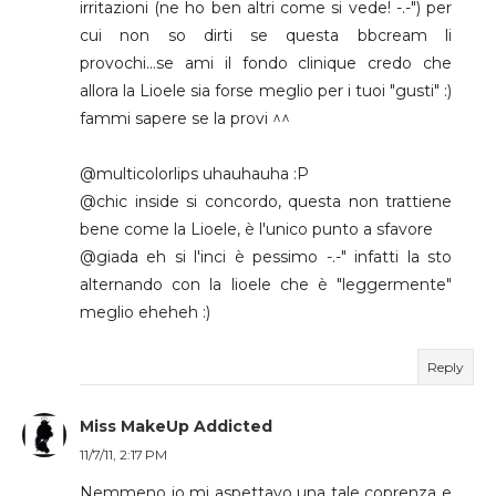
irritazioni (ne ho ben altri come si vede! -.-") per
cui non so dirti se questa bbcream li
provochi...se ami il fondo clinique credo che
allora la Lioele sia forse meglio per i tuoi "gusti" :)
fammi sapere se la provi ^^
@multicolorlips uhauhauha :P
@chic inside si concordo, questa non trattiene
bene come la Lioele, è l'unico punto a sfavore
@giada eh si l'inci è pessimo -.-" infatti la sto
alternando con la lioele che è "leggermente"
meglio eheheh :)
Reply
Miss MakeUp Addicted
11/7/11, 2:17 PM
Nemmeno io mi aspettavo una tale coprenza e