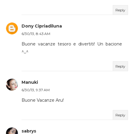
Reply
Dony Cipriadiluna
6/30/13, 8:43 AM
Buone vacanze tesoro e divertiti! Un bacione
^_^
Reply
Manuki
6/30/13, 9:37 AM
Buone Vacanze Aru!
Reply
sabrys