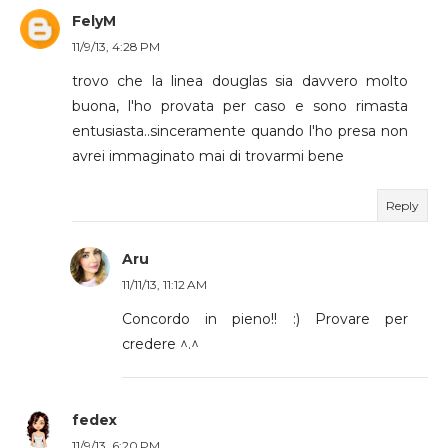
FelyM
11/9/13, 4:28 PM
trovo che la linea douglas sia davvero molto
buona, l'ho provata per caso e sono rimasta
entusiasta..sinceramente quando l'ho presa non
avrei immaginato mai di trovarmi bene
Reply
Aru
11/11/13, 11:12 AM
Concordo in pieno!! :) Provare per
credere ^.^
fedex
11/9/13, 6:20 PM