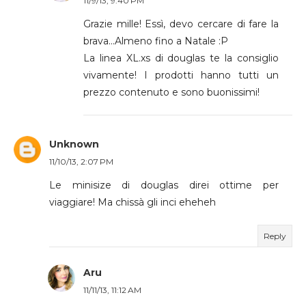
11/9/13, 9:40 PM
Grazie mille! Essì, devo cercare di fare la
brava...Almeno fino a Natale :P
La linea XL.xs di douglas te la consiglio
vivamente! I prodotti hanno tutti un
prezzo contenuto e sono buonissimi!
Unknown
11/10/13, 2:07 PM
Le minisize di douglas direi ottime per
viaggiare! Ma chissà gli inci eheheh
Reply
Aru
11/11/13, 11:12 AM