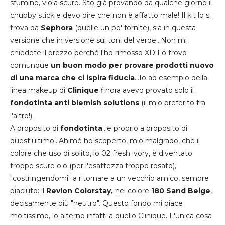
sfumino, viola scuro. Sto già provando da qualche giorno il
chubby stick e devo dire che non è affatto male! Il kit lo si
trova da
Sephora
(quelle un po' fornite), sia in questa
versione che in versione sui toni del verde...Non mi
chiedete il prezzo perchè l'ho rimosso XD Lo trovo
comunque
un buon modo per provare prodotti nuovo
di una marca che ci ispira fiducia
...Io ad esempio della
linea makeup di
Clinique
finora avevo provato solo il
fondotinta anti blemish solutions
(il mio preferito tra
l'altro!).
A proposito di
fondotinta
...e proprio a proposito di
quest'ultimo...Ahimè ho scoperto, mio malgrado, che il
colore che uso di solito, lo 02 fresh ivory, è diventato
troppo scuro o.o (per l'esattezza troppo rosato),
"costringendomi" a ritornare a un vecchio amico, sempre
piaciuto: il
Revlon Colorstay,
nel colore
180 Sand Beige
,
decisamente più "neutro". Questo fondo mi piace
moltissimo, lo alterno infatti a quello Clinique. L'unica cosa