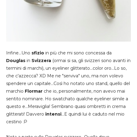
Infine...Uno
sfizio
in più che mi sono concessa da
Douglas
in
Svizzera
(ormai si sa, gli svizzeri sono avanti in
termini di marchi), un eyeliner glitterato...color oro...Lo so,
che c'azzecca? XD Me ne "serviva" uno, ma non volevo
spendere un capitale...Così ho notato uno stand, quello del
marchio
Flormar
che io, personalmente, non avevo mai
sentito nominare. Ho swatchato qualche eyeliner simile a
questo e...Meraviglia! Sembrano quasi ombretti in crema
glitterati! Davvero
intensi
...E quindi lui è caduto nel mio
cestino :P
Nota a parte sulle Douglas svizzere...Quella dove