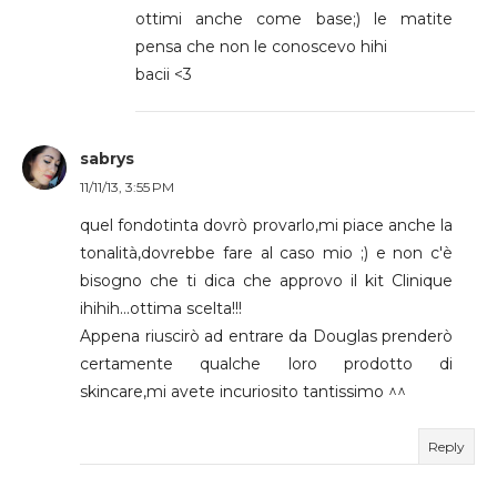
ottimi anche come base;) le matite
pensa che non le conoscevo hihi
bacii <3
sabrys
11/11/13, 3:55 PM
quel fondotinta dovrò provarlo,mi piace anche la
tonalità,dovrebbe fare al caso mio ;) e non c'è
bisogno che ti dica che approvo il kit Clinique
ihihih...ottima scelta!!!
Appena riuscirò ad entrare da Douglas prenderò
certamente qualche loro prodotto di
skincare,mi avete incuriosito tantissimo ^^
Reply