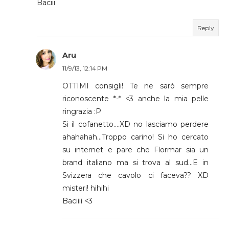
Baciii
Reply
Aru
11/9/13, 12:14 PM
OTTIMI consigli! Te ne sarò sempre
riconoscente *-* <3 anche la mia pelle
ringrazia :P
Si il cofanetto....XD no lasciamo perdere
ahahahah...Troppo carino! Si ho cercato
su internet e pare che Flormar sia un
brand italiano ma si trova al sud...E in
Svizzera che cavolo ci faceva?? XD
misteri! hihihi
Baciiii <3