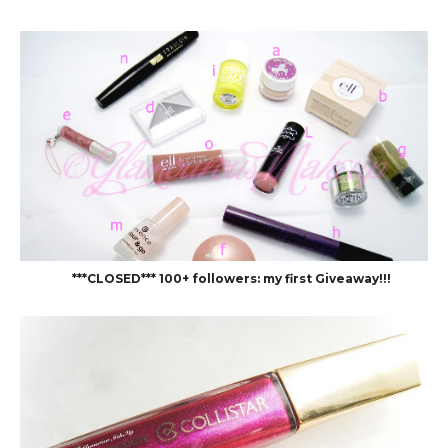
***CLOSED*** 100+ followers: my first Giveaway!!!