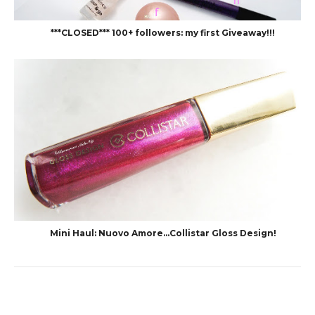
***CLOSED*** 100+ followers: my first Giveaway!!!
Mini Haul: Nuovo Amore...Collistar Gloss Design!