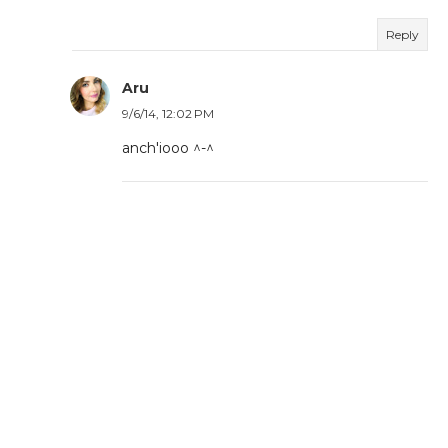
Reply
Aru
9/6/14, 12:02 PM
anch'iooo ^-^