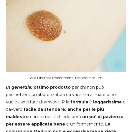
Vita Liberata Phenomenal Mousse Medium
In generale:
ottimo prodotto
per chi non può
permettersi un'abbronzatura da vacanza al mare o non
vuole aspettare di arrivarci :P la
formula
è
leggerissima
e
davvero
facile da stendere, anche per le più
maldestre
come me! Richiede però
un po' di pazienza
per essere applicata bene
e uniformemente.
La
colorazione Medium non è eccessiva ma se siete