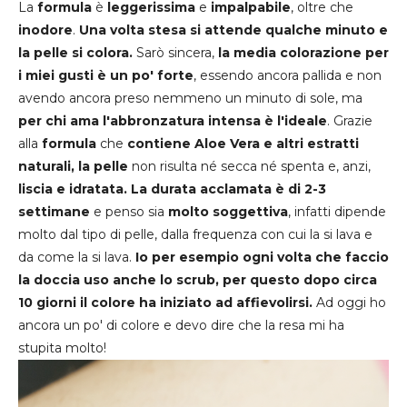
La
formula
è
leggerissima
e
impalpabile
, oltre che
inodore
.
Una volta stesa si attende qualche minuto e
la pelle si colora.
Sarò sincera,
la media colorazione per
i miei gusti è un po' forte
, essendo ancora pallida e non
avendo ancora preso nemmeno un minuto di sole, ma
per chi ama l'abbronzatura intensa è l'ideale
. Grazie
alla
formula
che
contiene Aloe Vera e altri estratti
naturali, la pelle
non risulta né secca né spenta e, anzi,
liscia e idratata. La durata acclamata è di 2-3
settimane
e penso sia
molto soggettiva
, infatti dipende
molto dal tipo di pelle, dalla frequenza con cui la si lava e
da come la si lava.
Io per esempio ogni volta che faccio
la doccia uso anche lo scrub, per questo dopo circa
10 giorni il colore ha iniziato ad affievolirsi.
Ad oggi ho
ancora un po' di colore e devo dire che la resa mi ha
stupita molto!