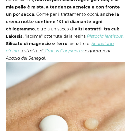
mia pelle è mista, a tendenza acneica e con fronte
un po' secca
. Come per il trattamento occhi,
anche la
crema notte contiene 1Kt di diamante ogni
chilogrammo
, oltre a un sacco di
altri estratti, tra cui:
Lakesis,
"lacrime" ottenute dalla resina
Pistacia lentiscus
,
Silicato di magnesio e ferro
, estratto di
Scutellaria
alpina
, estratto di
Crocus Chrysantus
e gomma di
Acacia del Senegal.