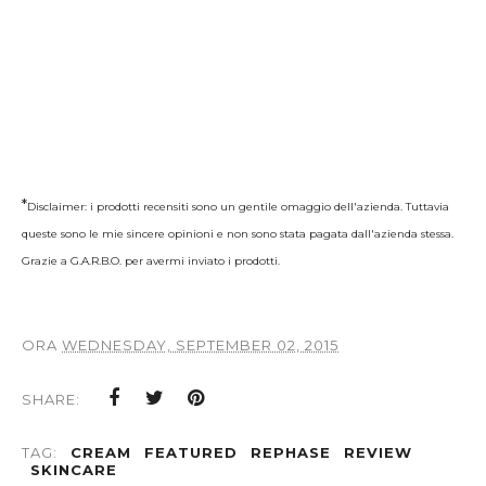
*
Disclaimer: i prodotti recensiti sono un gentile omaggio dell'azienda. Tuttavia
queste sono le mie sincere opinioni e non sono stata pagata dall'azienda stessa.
Grazie a G.A.R.B.O. per avermi inviato i prodotti.
ORA
WEDNESDAY, SEPTEMBER 02, 2015
SHARE:
TAG:
CREAM
FEATURED
REPHASE
REVIEW
SKINCARE