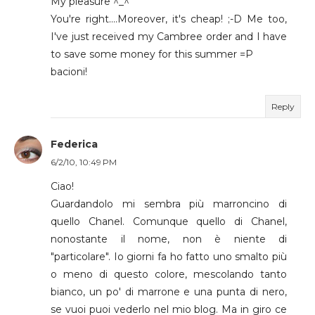
My pleasure ^_^
You're right....Moreover, it's cheap! ;-D Me too,
I've just received my Cambree order and I have
to save some money for this summer =P
bacioni!
Reply
Federica
6/2/10, 10:49 PM
Ciao!
Guardandolo mi sembra più marroncino di
quello Chanel. Comunque quello di Chanel,
nonostante il nome, non è niente di
"particolare". Io giorni fa ho fatto uno smalto più
o meno di questo colore, mescolando tanto
bianco, un po' di marrone e una punta di nero,
se vuoi puoi vederlo nel mio blog. Ma in giro ce