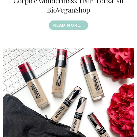
Corpo e Wondermask Hair "Forza" su
BioVeganShop
READ MORE...