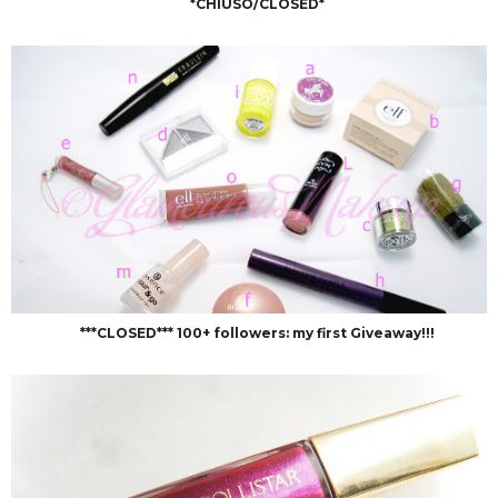
*CHIUSO/CLOSED*
***CLOSED*** 100+ followers: my first Giveaway!!!