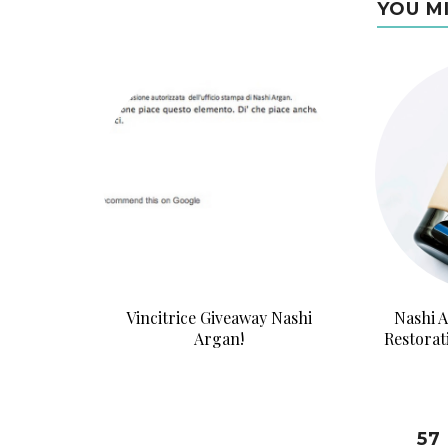
YOU M
Vincitrice Giveaway Nashi
Nashi 
Argan!
Restorat
57