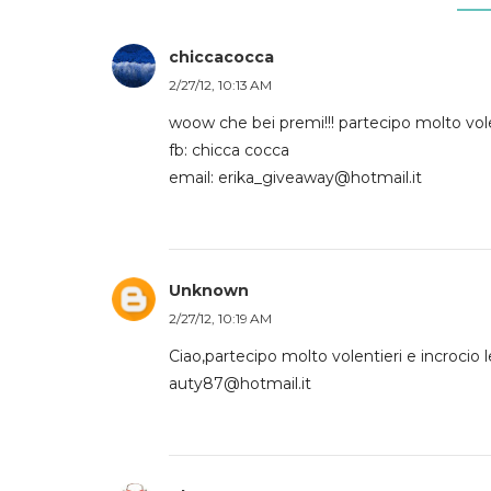
chiccacocca
2/27/12, 10:13 AM
woow che bei premi!!! partecipo molto volent
fb: chicca cocca
email: erika_giveaway@hotmail.it
Unknown
2/27/12, 10:19 AM
Ciao,partecipo molto volentieri e incrocio le
auty87@hotmail.it