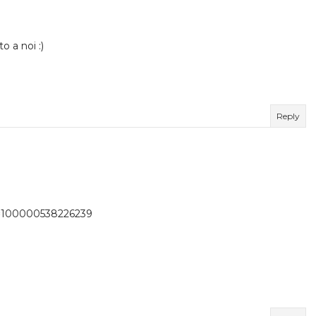
 a noi :)
Reply
d=100000538226239