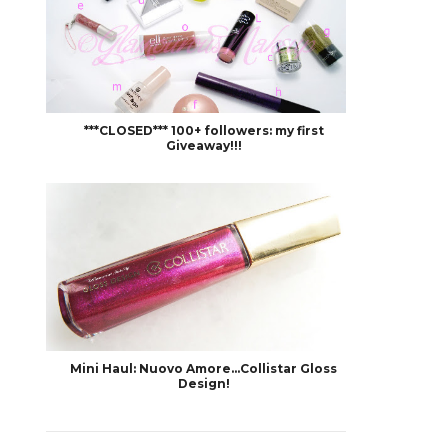
***CLOSED*** 100+ followers: my first
Giveaway!!!
Mini Haul: Nuovo Amore...Collistar Gloss
Design!