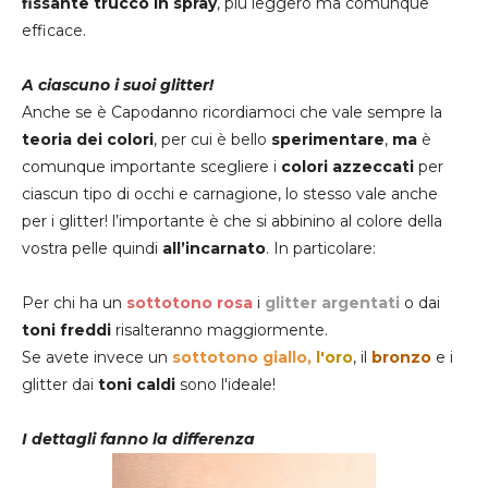
fissante trucco in spray
, più leggero ma comunque
efficace.
A ciascuno i suoi glitter!
Anche se è Capodanno ricordiamoci che vale sempre la
teoria dei colori
, per cui è bello
sperimentare
,
ma
è
comunque importante scegliere i
colori azzeccati
per
ciascun tipo di occhi e carnagione, lo stesso vale anche
per i glitter! l’importante è che si abbinino al colore della
vostra pelle quindi
all’incarnato
. In particolare:
Per chi ha un
sottotono rosa
i
glitter argentati
o dai
toni freddi
risalteranno maggiormente.
Se avete invece un
sottotono giallo,
l'oro
, il
bronzo
e i
glitter dai
toni caldi
sono l'ideale!
I dettagli fanno la differenza