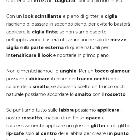
si otterrà un
effetto "bagnato"
ancora più luminoso.
Con un
look scintillante
e pieno di glitter le
ciglia
rischiano di passare in secondo piano, per evitarlo basterà
applicare le
ciglia finte
; se non siamo esperte
nell'applicazione basterà utilizzare anche solo le
mezze
ciglia
sulla
parte esterna
di quelle naturali per
intensificare il look
e riportarle in primo piano.
Non dimentichiamoci le
unghie
! Per un
tocco glamour
possiamo
abbinare
il colore del
trucco occhi
con il
colore dello
smalto
, se abbiamo scelto un trucco occhi
naturale possiamo accordare lo
smalto
con il
rossetto
.
Se puntiamo tutto sulle
labbra
possiamo
applicare
il
nostro
rossetto
, magari di un finish
opaco
e
successivamente applicare un gloss in
glitter
o un glitter
lip
-
safe
solo
al centro
delle labbra per creare un
punto