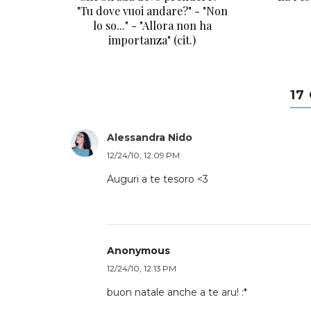
"Tu dove vuoi andare?" - "Non
lo so..." - "Allora non ha
importanza" (cit.)
17
Alessandra Nido
12/24/10, 12:09 PM
Auguri a te tesoro <3
Anonymous
12/24/10, 12:13 PM
buon natale anche a te aru! :*