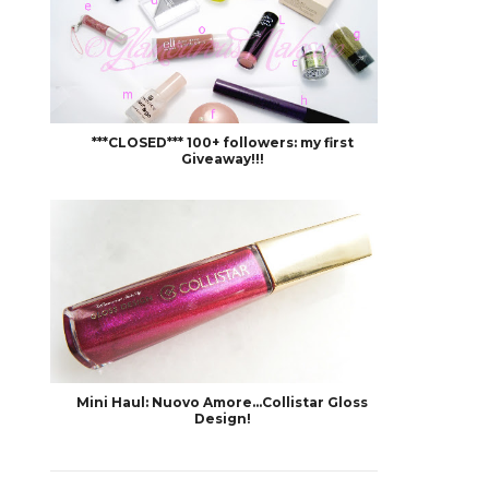
***CLOSED*** 100+ followers: my first
Giveaway!!!
Mini Haul: Nuovo Amore...Collistar Gloss
Design!