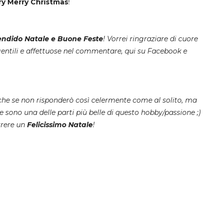
ry Merry Christmas
!
endido Natale e Buone Feste
! Vorrei ringraziare di cuore
 gentili e affettuose nel commentare, qui su Facebook e
nche se non risponderò così celermente come al solito, ma
sono una delle parti più belle di questo hobby/passione ;)
rrere un
Felicissimo Natale
!