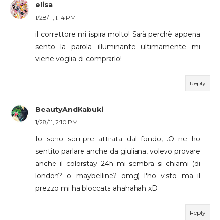
elisa
1/28/11, 1:14 PM
il correttore mi ispira molto! Sarà perchè appena
sento la parola illuminante ultimamente mi
viene voglia di comprarlo!
Reply
BeautyAndKabuki
1/28/11, 2:10 PM
Io sono sempre attirata dal fondo, :O ne ho
sentito parlare anche da giuliana, volevo provare
anche il colorstay 24h mi sembra si chiami (di
london? o maybelline? omg) l'ho visto ma il
prezzo mi ha bloccata ahahahah xD
Reply