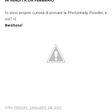
IN VENDITA DA FEBBRAIO
Io sono proprio curiosa di provare la Photoready Powder, e
voi? =)
Besitoss
!!
ORA
FRIDAY, JANUARY 28, 2011