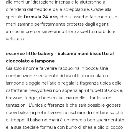
alle mani un’idratazione intensa e le aiuteranno a
difendersi dal freddo e dalle screpolature. Grazie alla
speciale
formula 24 ore,
che si assorbe facilmente, le
mani saranno perfettamente protette dagli agenti
atmosferici e conserveranno il loro aspetto morbido e
vellutato.
essence little bakery - balsamo mani biscotto al
cioccolato e lampone
Già solo il nome fa venire l’acquolina in bocca. Una
combinazione seducente di biscotti al cioccolato e
lampone aleggia nell’aria e regala la fragranza tipica delle
caffetterie newyorkesi non appena apri il tubetto! Cookie,
brownie, fudge, cheesecake, ciambelle – tantissime
tentazioni! L’unica differenza è che sarà possibile godersi i
nuovi balsami protettivi senza rischiare di mettere su chili
di troppo! Il balsamo mani è un rimedio ben sperimentato
e la sua speciale formula con burro di shea e olio di cocco