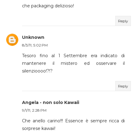
che packaging delizioso!
Reply
Unknown
8/3/11, 5:02 PM
Tesoro fino al 1 Settembre era indicato di
mantenere il mistero ed osservare il
silenzioooo!?!?
Reply
Angela - non solo Kawaii
9/1/11, 2:28 PM
Che anello carino!!! Essence è sempre ricca di
sorprese kawaii!