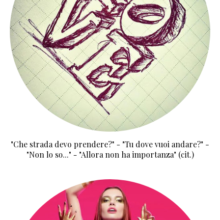
"Che strada devo prendere?" - "Tu dove vuoi andare?" -
"Non lo so..." - "Allora non ha importanza" (cit.)