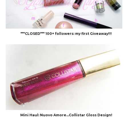
***CLOSED*** 100+ followers: my first Giveaway!!!
Mini Haul: Nuovo Amore...Collistar Gloss Design!