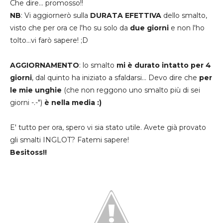
Che dire... promosso!!
NB
: Vi aggiornerò sulla
DURATA EFETTIVA
dello smalto,
visto che per ora ce l'ho su solo da
due giorni
e non l'ho
tolto...vi farò sapere! ;D
AGGIORNAMENTO
: lo smalto
mi è durato intatto per 4
giorni
, dal quinto ha iniziato a sfaldarsi... Devo dire che
per
le mie unghie
(che non reggono uno smalto più di sei
giorni -.-")
è nella media :)
E' tutto per ora, spero vi sia stato utile. Avete già provato
gli smalti INGLOT? Fatemi sapere!
Besitoss!!