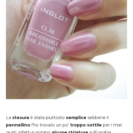
La
stesura
è stata piuttosto
semplice
sebbene il
pennellino
l'ho trovato un po'
troppo sottile
per i miei
gusti, infatti si notano
alcune striature
sull'unghia.