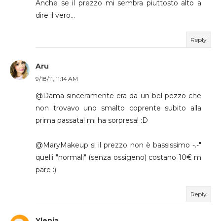
Anche se il prezzo mi sembra piuttosto alto a
dire il vero...
Reply
Aru
9/18/11, 11:14 AM
@Dama sinceramente era da un bel pezzo che
non trovavo uno smalto coprente subito alla
prima passata! mi ha sorpresa! :D
@MaryMakeup si il prezzo non è bassissimo -.-"
quelli "normali" (senza ossigeno) costano 10€ m
pare :)
Reply
Ylenia