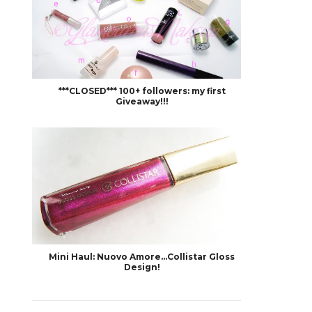
***CLOSED*** 100+ followers: my first
Giveaway!!!
Mini Haul: Nuovo Amore...Collistar Gloss
Design!