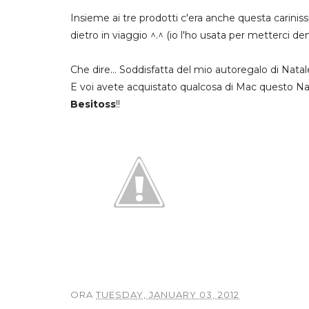
Insieme ai tre prodotti c'era anche questa carini
dietro in viaggio ^.^ (io l'ho usata per metterci dent
Che dire... Soddisfatta del mio autoregalo di Natal
E voi avete acquistato qualcosa di Mac questo Na
Besitoss
!!
ORA
TUESDAY, JANUARY 03, 2012