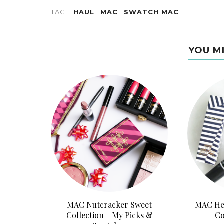
TAG:
HAUL
MAC
SWATCH MAC
YOU M
MAC Nutcracker Sweet
MAC Hey
Collection - My Picks &
Co