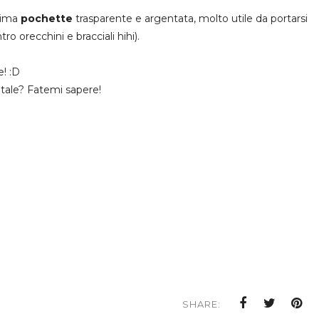
ssima
pochette
trasparente e argentata, molto utile da portarsi
ro orecchini e bracciali hihi).
e! :D
tale? Fatemi sapere!
SHARE: