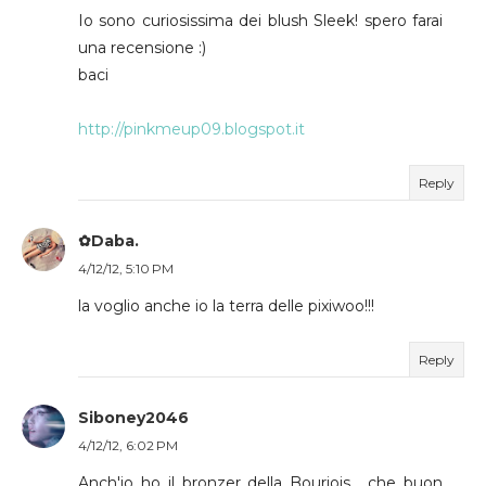
Io sono curiosissima dei blush Sleek! spero farai
una recensione :)
baci
http://pinkmeup09.blogspot.it
Reply
✿Daba.
4/12/12, 5:10 PM
la voglio anche io la terra delle pixiwoo!!!
Reply
Siboney2046
4/12/12, 6:02 PM
Anch'io ho il bronzer della Bourjois... che buon