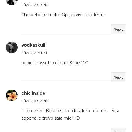
4/12/12, 2:09 PM
Che bello lo smalto Opi, evviva le offerte.
Reply
Vodkaskull
4/12/12, 2:19 PM
oddio il rossetto di paul & joe *O*
Reply
chic inside
4/12/12, 3:02 PM
Il bronzer Bourjois lo desidero da una vita,
appena lo trovo sarà mio!!! ;D