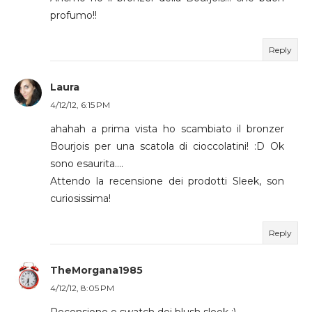
profumo!!
Reply
Laura
4/12/12, 6:15 PM
ahahah a prima vista ho scambiato il bronzer
Bourjois per una scatola di cioccolatini! :D Ok
sono esaurita....
Attendo la recensione dei prodotti Sleek, son
curiosissima!
Reply
TheMorgana1985
4/12/12, 8:05 PM
Recensione e swatch dei blush sleek :)