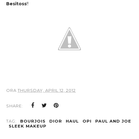
Besitoss
!!
ORA
THURSDAY, APRIL 12, 2012
SHARE:
TAG:
BOURJOIS
DIOR
HAUL
OPI
PAUL AND JOE
SLEEK MAKEUP