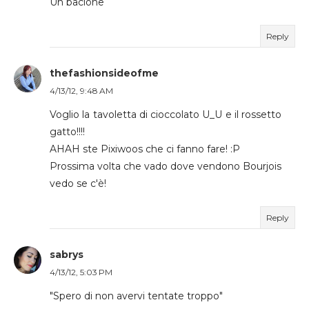
Un bacione
Reply
thefashionsideofme
4/13/12, 9:48 AM
Voglio la tavoletta di cioccolato U_U e il rossetto
gatto!!!!
AHAH ste Pixiwoos che ci fanno fare! :P
Prossima volta che vado dove vendono Bourjois
vedo se c'è!
Reply
sabrys
4/13/12, 5:03 PM
"Spero di non avervi tentate troppo"