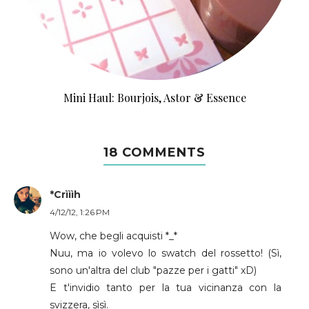
Mini Haul: Bourjois, Astor & Essence
18 COMMENTS
*Crìììh
4/12/12, 1:26 PM
Wow, che begli acquisti *_*
Nuu, ma io volevo lo swatch del rossetto! (Sì,
sono un'altra del club "pazze per i gatti" xD)
E t'invidio tanto per la tua vicinanza con la
svizzera, sìsì.