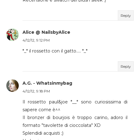
Reply
Alice @ NailsbyAlice
4/12/12, 9:12 PM
*_* il rossetto con il gatto..... *_*
Reply
A.G. - Whatsinmybag
4/12/12, 9:18 PM
Il rossetto paul&joe *__* sono curiosissima di
sapere come è^^
Il bronzer di bourjois è troppo carino, adoro il
formato "tavolette di cioccolata" XD
Splendidi acquisti ;)