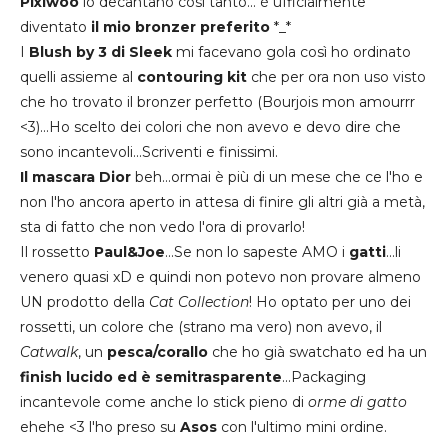
Pixiwoo
lo decantano così tanto... è ufficialmente
diventato
il mio bronzer preferito
*_*
I
Blush by 3 di Sleek
mi facevano gola così ho ordinato
quelli assieme al
contouring kit
che per ora non uso visto
che ho trovato il bronzer perfetto (Bourjois mon amourrr
<3)...Ho scelto dei colori che non avevo e devo dire che
sono incantevoli...Scriventi e finissimi.
Il mascara Dior
beh...ormai è più di un mese che ce l'ho e
non l'ho ancora aperto in attesa di finire gli altri già a metà,
sta di fatto che non vedo l'ora di provarlo!
Il rossetto
Paul&Joe
...Se non lo sapeste AMO i
gatti
...li
venero quasi xD e quindi non potevo non provare almeno
UN prodotto della
Cat Collection
! Ho optato per uno dei
rossetti, un colore che (strano ma vero) non avevo, il
Catwalk
, un
pesca/corallo
che ho già swatchato ed ha un
finish lucido ed è semitrasparente
...Packaging
incantevole come anche lo stick pieno di
orme di gatto
ehehe <3 l'ho preso su
Asos
con l'ultimo mini ordine.