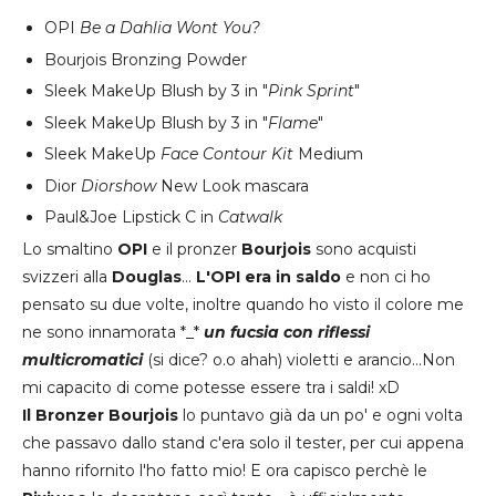
OPI
Be a Dahlia Wont You?
Bourjois Bronzing Powder
Sleek MakeUp Blush by 3 in "
Pink Sprint
"
Sleek MakeUp Blush by 3 in "
Flame
"
Sleek MakeUp
Face Contour Kit
Medium
Dior
Diorshow
New Look mascara
Paul&Joe Lipstick C in
Catwalk
Lo smaltino
OPI
e il pronzer
Bourjois
sono acquisti
svizzeri alla
Douglas
...
L'OPI era in saldo
e non ci ho
pensato su due volte, inoltre quando ho visto il colore me
ne sono innamorata *_*
un fucsia con riflessi
multicromatici
(si dice? o.o ahah) violetti e arancio...Non
mi capacito di come potesse essere tra i saldi! xD
Il Bronzer Bourjois
lo puntavo già da un po' e ogni volta
che passavo dallo stand c'era solo il tester, per cui appena
hanno rifornito l'ho fatto mio! E ora capisco perchè le