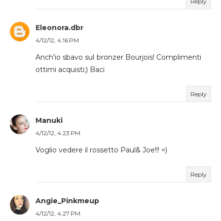
Reply
Eleonora.dbr
4/12/12, 4:16 PM
Anch'io sbavo sul bronzer Bourjois! Complimenti
ottimi acquisti;) Baci
Reply
Manuki
4/12/12, 4:23 PM
Voglio vedere il rossetto Paul& Joe!!! =)
Reply
Angie_Pinkmeup
4/12/12, 4:27 PM