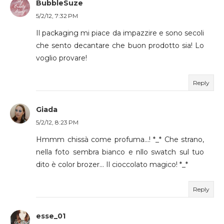
BubbleSuze
5/2/12, 7:32 PM
Il packaging mi piace da impazzire e sono secoli
che sento decantare che buon prodotto sia! Lo
voglio provare!
Reply
Giada
5/2/12, 8:23 PM
Hmmm chissà come profuma...! *_* Che strano,
nella foto sembra bianco e nllo swatch sul tuo
dito è color brozer... Il cioccolato magico! *_*
Reply
esse_01