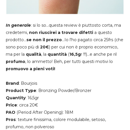
In generale
: si lo so...questa review è piuttosto corta, ma
credetemi,
non riuscirei a trovare difetti
a questo
prodotto...
se non il prezzo
...Io l'ho pagato circa 25frs (che
sono poco più di
20€
) per cui non è proprio economico,
ma per la
qualità
, la
quantità
(
16,5g
r !!!)...e anche pe ril
profumo
, lo ammetto! Beh, per tutti questi motivi lo
promuovo a pieni voti!
Brand
: Bourjois
Product
Type
: Bronzing Powder/Bronzer
Quantity
: 16,5gr
Price
: circa 20€
PAO
(Period After Opening): 18M
Pros
: texture finissima, colore modulabile, setoso,
profumo, non polveroso