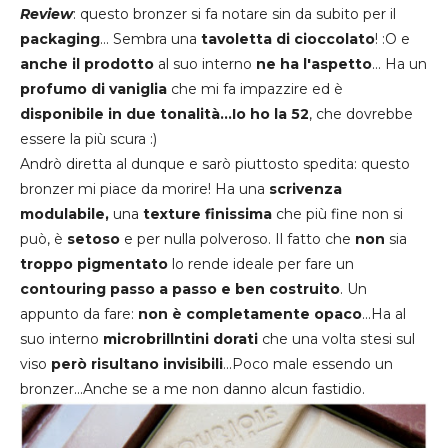
Review
: questo bronzer si fa notare sin da subito per il
packaging
... Sembra una
tavoletta di cioccolato
! :O e
anche il prodotto
al suo interno
ne ha l'aspetto
... Ha un
profumo di vaniglia
che mi fa impazzire ed è
disponibile in due tonalità...Io ho la 52
, che dovrebbe
essere la più scura :)
Andrò diretta al dunque e sarò piuttosto spedita: questo
bronzer mi piace da morire! Ha una
scrivenza
modulabile,
una
texture finissima
che più fine non si
può, è
setoso
e per nulla polveroso. Il fatto che
non
sia
troppo pigmentato
lo rende ideale per fare un
contouring passo a passo e ben costruito
. Un
appunto da fare:
non è completamente opaco
...Ha al
suo interno
microbrillntini dorati
che una volta stesi sul
viso
però risultano invisibili
...Poco male essendo un
bronzer...Anche se a me non danno alcun fastidio.