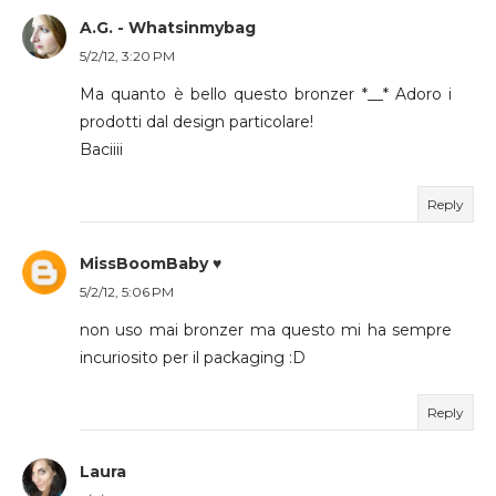
A.G. - Whatsinmybag
5/2/12, 3:20 PM
Ma quanto è bello questo bronzer *__* Adoro i
prodotti dal design particolare!
Baciiii
Reply
MissBoomBaby ♥
5/2/12, 5:06 PM
non uso mai bronzer ma questo mi ha sempre
incuriosito per il packaging :D
Reply
Laura