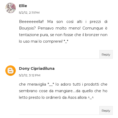
Ellie
5/2/12, 2:11 PM
Beeeeeeella!! Ma son così alti i prezzi di
Bourjois? Pensavo molto meno! Comunque è
tentazione pura, se non fosse che il bronzer non
lo uso mai lo comprerei! *_*
Reply
Dony Cipriadiluna
5/2/12, 3:12 PM
che meraviglia *__* Io adoro tutti i prodotti che
sembrano cose da mangiare....da quello che ho
letto presto lo ordinerò da Asos allora ^_^
Reply