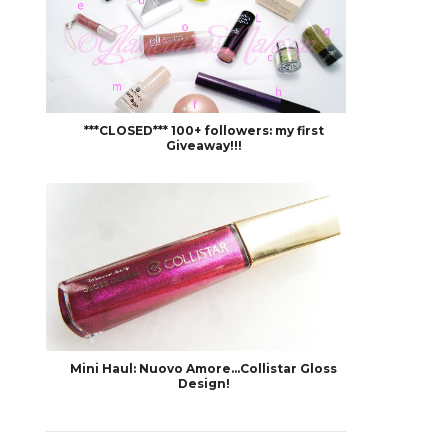
***CLOSED*** 100+ followers: my first
Giveaway!!!
Mini Haul: Nuovo Amore...Collistar Gloss
Design!