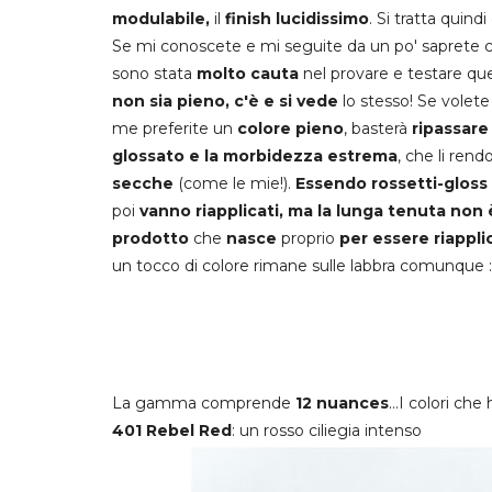
modulabile,
il
finish
lucidissimo
. Si tratta quindi 
Se mi conoscete e mi seguite da un po' saprete 
sono stata
molto cauta
nel provare e testare que
non sia pieno, c'è e si vede
lo stesso! Se volet
me preferite un
colore pieno
, basterà
ripassare 
glossato e la morbidezza estrema
, che li ren
secche
(come le mie!).
Essendo rossetti-gloss 
poi
vanno riapplicati, ma la lunga tenuta non 
prodotto
che
nasce
proprio
per essere riappli
un tocco di colore rimane sulle labbra comunque :
La gamma comprende
12 nuances
...I colori che
401 Rebel Red
: un rosso ciliegia intenso