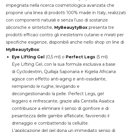
impegnata nella ricerca cosmetologica avanzata che
propone una linea di prodotti 100% made in Italy, realizzati
con componenti naturali e senza l’uso di sostanze
siliconiche e sintetiche,
MyBeauytyBox
presenta tre
prodotti efficaci contro gli inestetismi cutanei e mirati per
specifiche esigenze, disponibili anche nello shop on line di
MyBeauytyBox
:
Eye Lifting Gel
(0,5 ml) o
Perfect Legs
(5 ml):
Eye Lifting Gel
, con la sua formula esclusiva a base
di Cyclodextrin, Quillaja Saponaria e Kigelia Africana
agisce con effetto anti-aging e anti-ossidante,
riempiendo le rughe, levigando e
decongestionando la pelle.
Perfect Legs
, gel
leggero e rinfrescante, grazie alla Centella Asiatica
contribuisce a eliminare il senso di gonfiore e di
pesantezza delle gambe affaticate, favorendo il
drenaggio e combattendo la cellulite.
L’applicazione del gel dona un immediato senso di