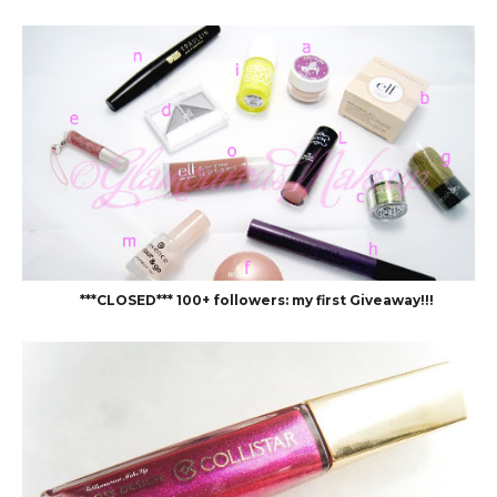
***CLOSED*** 100+ followers: my first Giveaway!!!