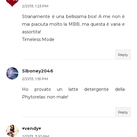
2/21/13, 1:23 PM
Stranamente è una bellissima box! A me non è
mai piaciuta molto la MBB, ma questa è varia e
assortita!
Timeless Mode
Reply
Siboney2046
2/21/13, 1:59 PM
Ho provato un latte detergente della
Phytorelax: non male!
Reply
♥vendy♥
2/21/13, 3:10 PM