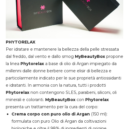
PHYTORELAX
Per idratare e mantenere la bellezza della pelle stressata
dal freddo, dal vento e dallo smog
MyBeautyBox
propone
la linea
Phytorelax
a base di olio di Argan impiegato da
millenni dalle donne berbere come elisir di bellezza e
particolarmente indicato per le sue proprietà antiossidanti
e idratanti. In armonia con la natura, tutti i prodotti
Phytorelax
non contengono SLES, parabeni, siliconi, oli
minerali e coloranti.
MyBeautyBox
con
Phytorelax
presenta un trattamento per la cura del corpo:
Crema corpo con puro olio di Argan
(150 ml):
formulata con puro Olio di Argan da coltivazioni
biologiche e oltre il 98% di ingredienti di origine