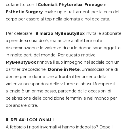
cofanetto con
I Coloniali
,
Phytorelax
,
Freeage
e
Esthetic Surgery
: make up e trattamenti per la cura del
corpo per essere al top nella giornata a noi dedicata.
Per celebrare l’
8 marzo
MyBeautyBox
invita le abbonate
a prendersi cura di sé, ma anche a riflettere sulle
discriminazioni e le violenze di cui le donne sono oggetto
in molte parti del mondo. Per questo motivo
MyBeautyBox
rinnova il suo impegno nel sociale con un
partner d’eccezione:
Donne in Rete
, un’associazione di
donne per le donne che affronta il fenomeno della
violenza occupandosi delle vittime di abusi. Rompere il
silenzio è un primo passo, partendo dalle occasioni di
celebrazione della condizione femminile nel mondo per
poi andare oltre.
IL RELAX:
I COLONIALI
A febbraio i rigori invernali vi hanno indebolito? Dopo il