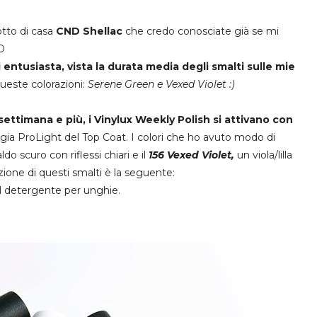
otto di casa
CND Shellac
che credo conosciate già se mi
D
 entusiasta, vista la durata media degli smalti sulle mie
queste colorazioni:
Serene Green e Vexed Violet :)
settimana e più, i Vinylux Weekly Polish si attivano con
ogia ProLight del Top Coat. I colori che ho avuto modo di
do scuro con riflessi chiari e il
156 Vexed Violet,
un viola/lilla
zione di questi smalti è la seguente:
l detergente per unghie.