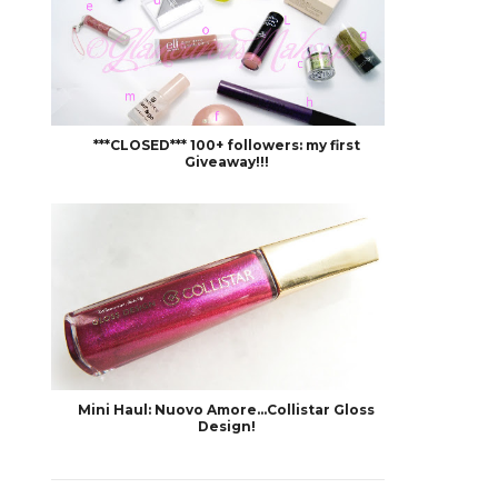
***CLOSED*** 100+ followers: my first
Giveaway!!!
Mini Haul: Nuovo Amore...Collistar Gloss
Design!