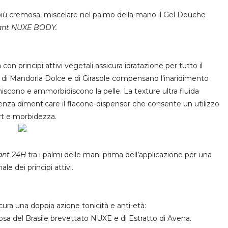
a più cremosa, miscelare nel palmo della mano il Gel Douche
ant NUXE BODY
.
 con principi attivi vegetali assicura idratazione per tutto il
io di Mandorla Dolce e di
Girasole
compensano l’inaridimento
eniscono
e
ammorbidiscono
la pelle.
La texture ultra fluida
enza dimenticare il
flacone-dispenser
che consente un utilizzo
ort e morbidezza.
ant 24H
tra i palmi
delle mani prima dell’applicazione per una
le dei principi attivi.
icura una
doppia azione tonicità
e anti-età
:
osa del Brasile brevettato NUXE e di Estratto di Avena.