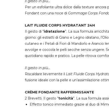
Il gesto in più...
Per un esfoliante ultra dolce dalla texture ancor
Fondant
con una
noce di
Gommage Corps Fond
LAIT FLUIDE CORPS HYDRATANT 24H
Il gesto di “
idratazione
”. La sua formula arricchita
giorno: gli estratti di Grano e Legno idratano, l’Ol
cutaneo
e i Petali di Fiori di
Mandorlo e
Arancio l
avvolge e coccola le pelli secche senza ungere. S
quotidiano rapido e pratico. La pelle ritrova comf
Il gesto in più...
Riscaldare lievemente il
Lait Fluide
Corps Hydrat
fusione ideale con la pelle e un’assimilazione ottima
CRÈME FONDANTE RAFFERMISSANTE
2 Brevetti. Il gesto “
tonicità
”. La sua formula ass
Effetto tonico immediato
grazie al duo di Mim