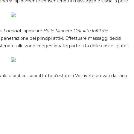
enetra rapidamente consentendo il massaggio e lascia la pelle
ps
Fondan
t
, applicare
Huile Minceur Cellulite Infiltrée
penetrazione dei principi attivi. Effettuare massaggi decisi
istendo sulle zone congestionate: parte alta delle cosce, glutei,
 utile e pratico, soprattutto d'estate :) Voi avete provato la linea