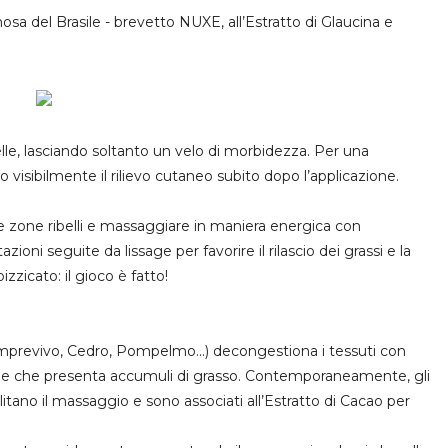
imosa del Brasile - brevetto NUXE, all’Estratto di Glaucina e
le, lasciando soltanto un velo di morbidezza. Per una
no
visibilmente il rilievo cutaneo
subito
dopo l’applicazione.
le zone
ribelli e massaggiare in maniera energica con
zioni seguite da lissage per favorire il rilascio dei grassi e la
zicato: il gioco è fatto!
(Semprevivo, Cedro, Pompelmo...) decongestiona i tessuti con
 pelle che presenta accumuli di grasso. Contemporaneamente, gli
tano il massaggio e sono associati all’Estratto di Cacao per