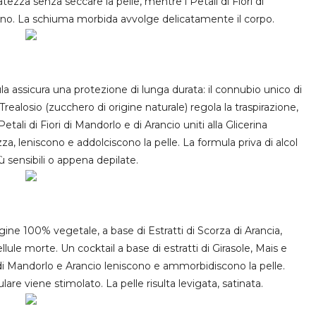
ezza senza seccare la pelle, mentre i Petali di Fiori di
no. La schiuma
morbida
avvolge delicatamente il corpo.
ula assicura una
protezione di lunga durata
: il connubio unico di
Trealosio (zucchero di origine naturale)
regola
la traspirazione,
 Petali di Fiori di Mandorlo e di Arancio uniti alla Glicerina
zza
, leniscono e
addolciscono
la pelle. La formula
priva di alcol
più sensibili o appena depilate.
origine 100% vegetale, a base di Estratti di Scorza di Arancia,
ellule morte
. Un cocktail a base di estratti di Girasole, Mais e
ri di Mandorlo e Arancio
leniscono
e
ammorbidiscono
la pelle.
are viene stimolato. La pelle risulta levigata, satinata.