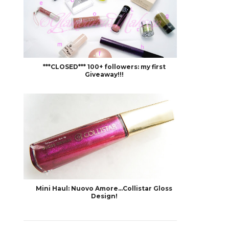
***CLOSED*** 100+ followers: my first
Giveaway!!!
Mini Haul: Nuovo Amore...Collistar Gloss
Design!