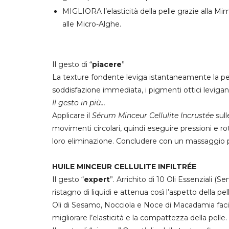
MIGLIORA
l’elasticità della pelle grazie alla M
alle Micro-Alghe.
Il gesto di “
piacere
”
La texture fondente leviga istantaneamente la pel
soddisfazione immediata
, i pigmenti ottici leviga
Il gesto in più...
Applicare il
Sérum Minceur Cellulite Incrustée
sul
movimenti circolari, quindi eseguire pressioni e rota
loro eliminazione. Concludere con un massaggio piz
HUILE MINCEUR CELLULITE INFILTRÉE
Il gesto “
expert
”. Arrichito di 10 Oli Essenziali 
ristagno di liquidi e attenua così l’aspetto della
Oli di Sesamo, Nocciola e Noce di Macadamia facili
migliorare l’elasticità e la compattezza della pelle.