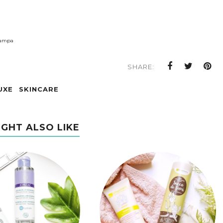
tampa
SHARE:
UXE
SKINCARE
IGHT ALSO LIKE