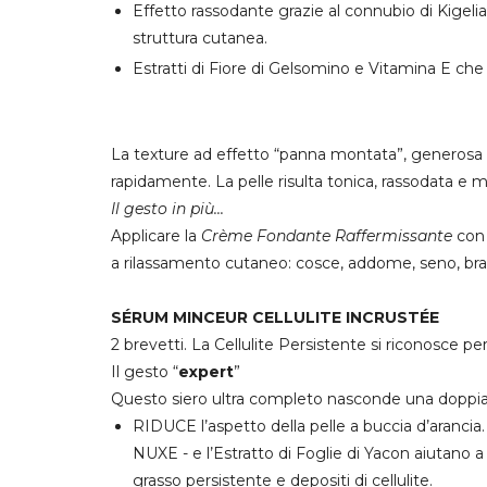
Effetto rassodante
grazie al connubio di Kigelia
struttura cutanea.
Estratti di Fiore di Gelsomino e Vitamina E c
La texture
ad effetto “panna montata”
,
generosa
rapidamente. La pelle risulta tonica, rassodata e m
Il gesto in più...
Applicare la
Crème Fondante Raffermissante
co
a rilassamento cutaneo: cosce, addome, seno, bra
SÉRUM MINCEUR CELLULITE INCRUSTÉE
2 brevetti. La Cellulite Persistente si riconosce p
Il gesto “
expert
”
Questo siero ultra completo nasconde una doppia
RIDUCE
l’aspetto della pelle a buccia d’arancia
NUXE - e l’Estratto di Foglie di Yacon aiutano a
grasso persistente e depositi di cellulite.