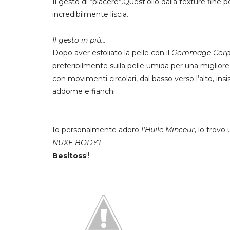
Il gesto di “piacere”.Quest’olio
dalla texture fine
p
incredibilmente liscia.
Il gesto in più...
Dopo aver esfoliato la pelle con il
Gommage Cor
preferibilmente sulla pelle umida per una migliore 
con movimenti circolari, dal basso verso l’alto, ins
addome e fianchi.
Io personalmente adoro
l'Huile Minceur
, lo trovo
NUXE BODY
?
Besitoss
!!