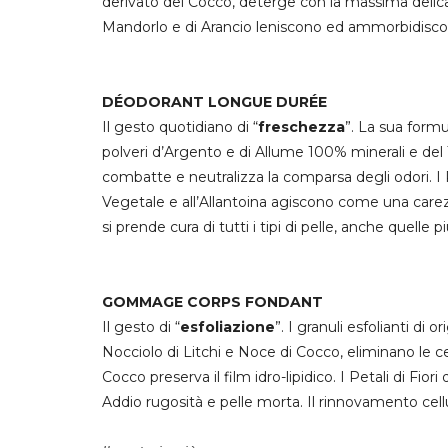
derivato del Cocco, deterge con la massima delicat
Mandorlo e di Arancio leniscono
ed
ammorbidisco
DÉODORANT LONGUE DURÉE
Il gesto quotidiano di “
freschezza
”. La sua form
polveri d’Argento e di Allume 100% minerali e del 
combatte e neutralizza la comparsa degli odori
.
I
Vegetale e all’Allantoina agiscono come una
care
si prende cura di tutti i tipi di pelle, anche quelle 
GOMMAGE CORPS FONDANT
Il gesto di “
esfoliazione
”. I granuli esfolianti di 
Nocciolo di Litchi e Noce di Cocco,
eliminano le c
Cocco
preserva il film idro-lipidico
. I Petali di Fio
Addio rugosità e pelle morta. Il rinnovamento cellul