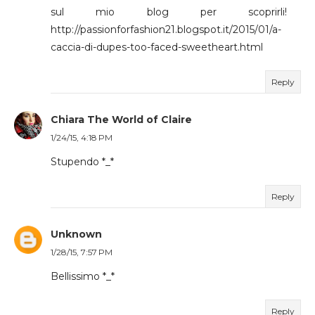
sul mio blog per scoprirli!
http://passionforfashion21.blogspot.it/2015/01/a-
caccia-di-dupes-too-faced-sweetheart.html
Reply
Chiara The World of Claire
1/24/15, 4:18 PM
Stupendo *_*
Reply
Unknown
1/28/15, 7:57 PM
Bellissimo *_*
Reply