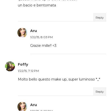
un bacio e bentornata
Reply
Aru
1/22/15, 8:03 PM
Grazie mille!! <3
Foffy
1/22/15, 7:12 PM
Molto bello questo make up, super luminoso *_*
Reply
Aru