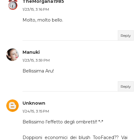
TheMorgana1985
1/23/15, 3:16 PM
Molto, molto bello.
Reply
Manuki
1/23/15, 3:59 PM
Bellissima Aru!
Reply
Unknown
1/24/15, 3:15 PM
Bellissimo l'effetto degli ombretti!! *-*
Doppioni economici dei blush TooFaced?? Vai