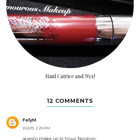
Haul Catrice and Nyx!
12 COMMENTS
FelyM
1/22/15, 2:29 PM
questo make up lo trovo favoloso..