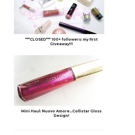
***CLOSED*** 100+ followers: my first
Giveaway!!!
Mini Haul: Nuovo Amore...Collistar Gloss
Design!