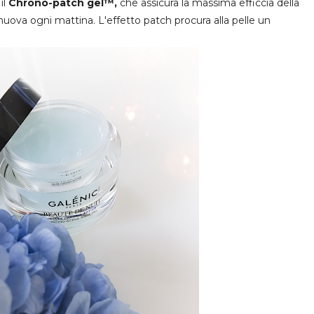
il
Chrono-patch gel™,
che assicura la massima efficcia della
uova ogni mattina. L'effetto patch procura alla pelle un