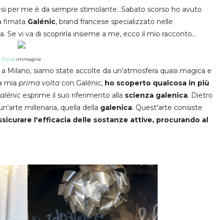
i per me è da sempre stimolante...Sabato scorso ho avuto
a firnata
Galénic
, brand francese specializzato nelle
 Se vi va di scoprirla insieme a me, ecco il mio racconto...
Fonte
immagine
a Milano, siamo state accolte da un'atmosfera quasi magica e
la mia
prima volta
con Galénic,
ho scoperto qualcosa in più
alénic
esprime il suo riferimento alla
scienza galenica
. Dietro
n'arte millenaria, quella della
galenica
. Quest'arte consiste
icurare l'efficacia delle sostanze attive, procurando al