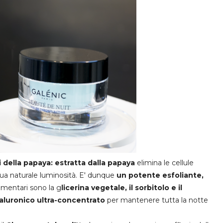
 della papaya: estratta dalla papaya
elimina le cellule
 sua naturale luminosità. E' dunque
un potente esfoliante,
plementari sono la g
licerina vegetale, il sorbitolo e il
 ialuronico ultra-concentrato
per mantenere tutta la notte