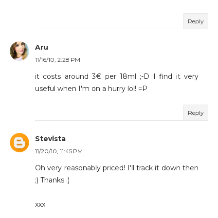
Reply
Aru
11/16/10, 2:28 PM
it costs around 3€ per 18ml ;-D I find it very
useful when I'm on a hurry lol! =P
Reply
Stevista
11/20/10, 11:45 PM
Oh very reasonably priced! I'll track it down then
;) Thanks :)
xxx