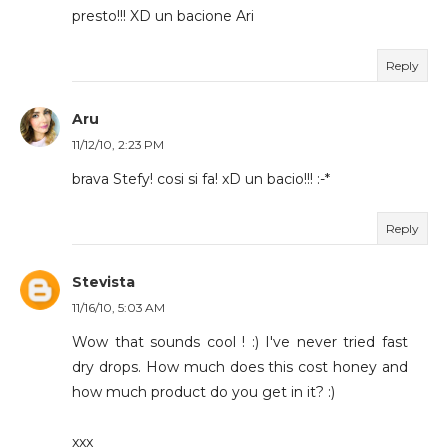
presto!!! XD un bacione Ari
Reply
Aru
11/12/10, 2:23 PM
brava Stefy! cosi si fa! xD un bacio!!! :-*
Reply
Stevista
11/16/10, 5:03 AM
Wow that sounds cool ! :) I've never tried fast
dry drops. How much does this cost honey and
how much product do you get in it? :)
xxx