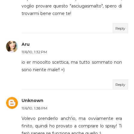
voglio provare questo "asciugasmalto", spero di
trovarmi bene come te!
Reply
Aru
11/6/10, 1:32 PM
io er mooolto scettica, ma tutto sommato non
sono niente male!! =)
Reply
Unknown
11/6/10, 1:38 PM
Volevo prenderlo anch'io, ma ovviamente era
finito, quindi ho provato a comprare lo spray! Ti
farò sapere se funziona anche quello :)