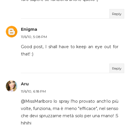
Reply
Enigma
11/6/10, 5:08 PM
Good post, I shall have to keep an eye out for
that! :)
Reply
Aru
11/6/10, 6:18 PM
@MissMarlboro lo spray l'ho provato anch'io più
volte, funziona, ma è meno "efficace", nel senso
che devi spruzzarne metà solo per una mano! :S
hihihi