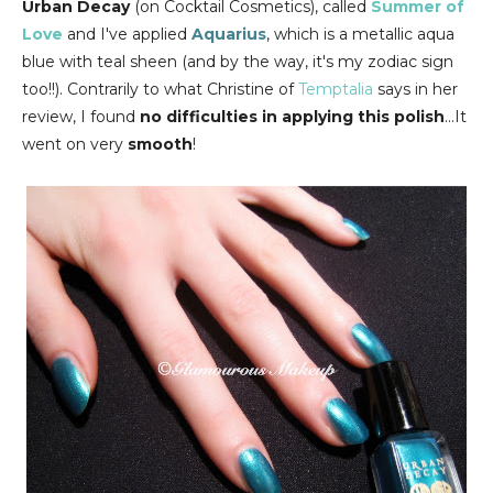
Urban Decay
(on Cocktail Cosmetics), called
Summer of
Love
and I've applied
Aquarius
, which is a metallic aqua
blue with teal sheen (and by the way, it's my zodiac sign
too!!). Contrarily to what Christine of
Temptalia
says in her
review, I found
no difficulties in applying this polish
...It
went on very
smooth
!