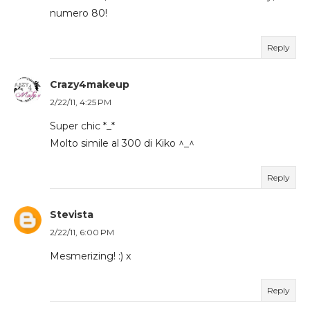
numero 80!
Reply
Crazy4makeup
2/22/11, 4:25 PM
Super chic *_*
Molto simile al 300 di Kiko ^_^
Reply
Stevista
2/22/11, 6:00 PM
Mesmerizing! :) x
Reply