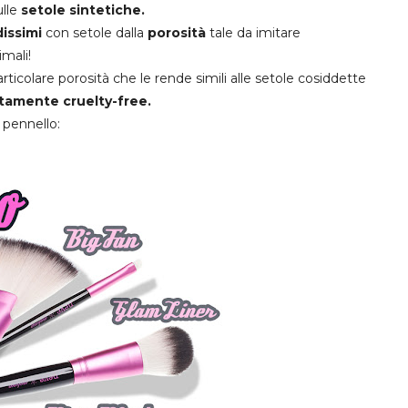
lle
setole sintetiche.
issimi
con setole dalla
porosità
tale da imitare
imali!
ticolare porosità che le rende simili alle setole cosiddette
tamente cruelty-free.
 pennello: