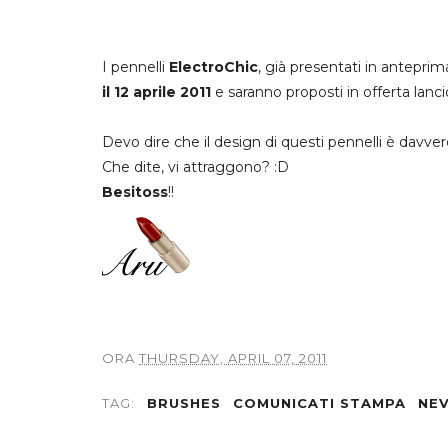
I pennelli
ElectroChic
, già presentati in antepri
il 12 aprile 2011
e saranno proposti in offerta lanci
Devo dire che il design di questi pennelli è davver
Che dite, vi attraggono? :D
Besitoss
!!
ORA
THURSDAY, APRIL 07, 2011
TAG:
BRUSHES
COMUNICATI STAMPA
NE