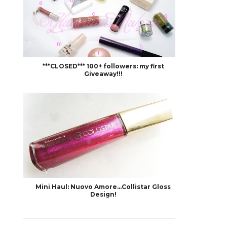
***CLOSED*** 100+ followers: my first
Giveaway!!!
Mini Haul: Nuovo Amore...Collistar Gloss
Design!