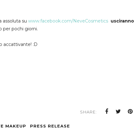
ma assoluta su
www.facebook.com/NeveCosmetics
usciranno
o per pochi giorni.
o accattivante! :D
SHARE:
VE MAKEUP
PRESS RELEASE