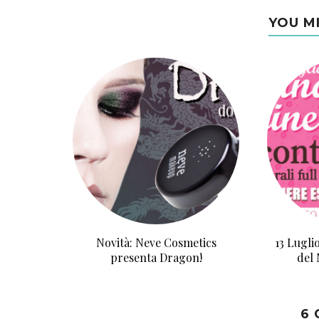
YOU M
Novità: Neve Cosmetics
13 Lugli
presenta Dragon!
del
6