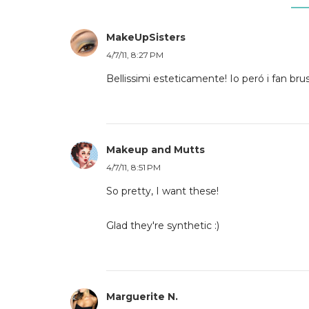
MakeUpSisters
4/7/11, 8:27 PM
Bellissimi esteticamente! Io peró i fan bru
Makeup and Mutts
4/7/11, 8:51 PM
So pretty, I want these!
Glad they're synthetic :)
Marguerite N.