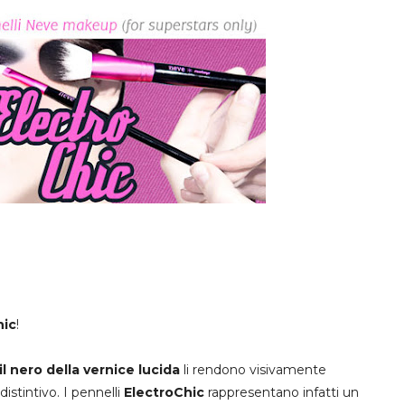
hic
!
l nero della vernice lucida
li rendono visivamente
istintivo. I pennelli
ElectroChic
rappresentano infatti un