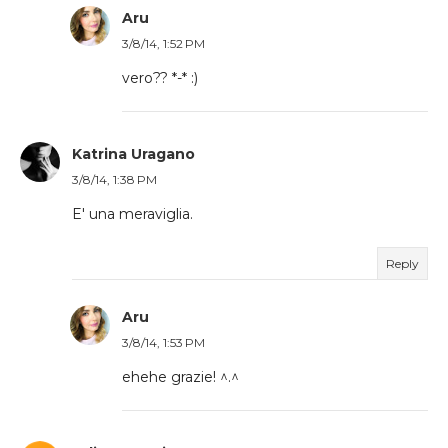
Aru
3/8/14, 1:52 PM
vero?? *-* :)
Katrina Uragano
3/8/14, 1:38 PM
E' una meraviglia.
Reply
Aru
3/8/14, 1:53 PM
ehehe grazie! ^.^