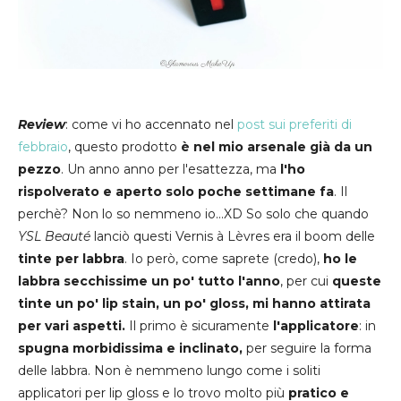
Review
: come vi ho accennato nel
post sui preferiti di
febbraio
, questo prodotto
è nel mio arsenale già da un
pezzo
. Un anno anno per l'esattezza, ma
l'ho
rispolverato e aperto solo poche settimane fa
. Il
perchè? Non lo so nemmeno io...XD So solo che quando
YSL Beauté
lanciò questi Vernis à Lèvres era il boom delle
tinte per labbra
. Io però, come saprete (credo),
ho le
labbra secchissime un po' tutto l'anno
, per cui
queste
tinte un po' lip stain, un po' gloss, mi hanno attirata
per vari aspetti.
Il primo è sicuramente
l'applicatore
: in
spugna morbidissima e inclinato,
per seguire la forma
delle labbra. Non è nemmeno lungo come i soliti
applicatori per lip gloss e lo trovo molto più
pratico e