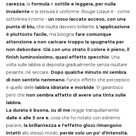
carezza
, la
formula
è
sottile e leggera, per nulla
invadente
e la stesura è uniforme.
Rouge Laqué
è - come
sottolinea il nome -
un rosso laccato acceso, con una
punta di blu,
che risulta davvero brillante.
L'applicazione
è piuttosto facile,
ma bisogna
fare comunque
attenzione a non caricare troppo la spugnetta per
non debordare
.
Già con uno strato il colore è pieno, il
finish luminosissimo, quasi effetto specchio
. Una
volta sulle labbra si deposita gradualmente senza risultare
pesante, né seccare.
Dopo qualche minuto mi sembra
di non sentirlo nemmeno
, l'unico effetto che percepisco
è quello delle
labbra idratate e morbide
. Vi garantisco
però che
non sembra affatto di avere una tinta sulle
labbra.
La durata è buona, su di me
regge tranquillamente
dalle 4 alle 5 ore e
, cosa che ho notato con estremo
piacere,
la brillantezza e l'effetto gloss rimangono
intatti
allo stesso modo,
perde solo un po' d'intensità.