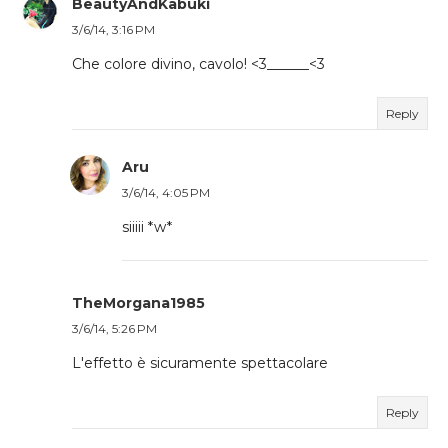
BeautyAndKabuki
3/6/14, 3:16 PM
Che colore divino, cavolo! <3______<3
Reply
Aru
3/6/14, 4:05 PM
siiiii *w*
TheMorgana1985
3/6/14, 5:26 PM
L'effetto è sicuramente spettacolare
Reply