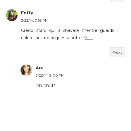
Foffy
3/22/14, 7:58 PM
Credo starò qui a sbavare mentre guardo il
colore laccato di questa tinta :-Q___
Reply
Aru
3/22/14, 8:00 PM
hihihihi :P