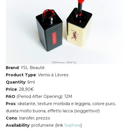
Brand
: YSL Beauté
Product
Type
: Vernis à Lèvres
Quantity
: 6ml
Price
: 28,90€
PAO
(Period After Opening): 12M
Pros
: idratante, texture morbida e leggera, colore puro,
durata molto buona, effetto lacca (soggettivo!)
Cons
: transfer, prezzo
Availability
: profumerie (link
Sephora
)