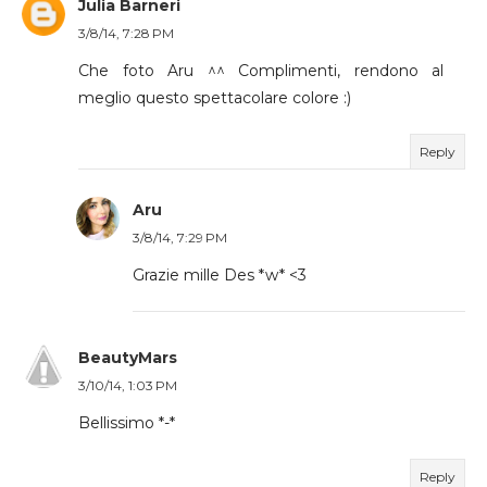
Julia Barneri
3/8/14, 7:28 PM
Che foto Aru ^^ Complimenti, rendono al
meglio questo spettacolare colore :)
Reply
Aru
3/8/14, 7:29 PM
Grazie mille Des *w* <3
BeautyMars
3/10/14, 1:03 PM
Bellissimo *-*
Reply