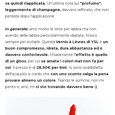
va quindi riapplicata.
Un'ultima nota sul
"profumo",
leggermente di champagne,
davvero raffinato, che non
persiste dopo l'applicazione.
In generale:
amo molto le tinte per labbra ma non
avendo delle labbra particolarmente idratate, finisco
sempre per evitarle. Questa
Vernis à Lèvres di YSL
è
un
buon compromesso, idrata, dura abbastanza ed è
davvero confortevole.
Chiaramente l
'effetto è quello
di un gloss
, per cui
se amate i colori mat non fa per
voi
. Il prezzo è di
28,90€ per 6ml.
Io sono soddisfatta
dell'acquisto e credo che
con uno sconto valga la pena
provare almeno un colore
. Tirando le somme, non mi
pento e, anzi, mi
ci sto trovando davvero bene :)