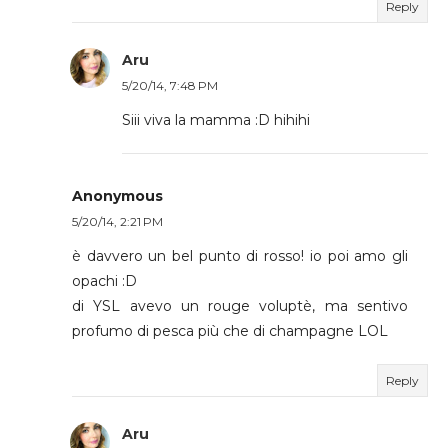
Reply
Aru
5/20/14, 7:48 PM
Siii viva la mamma :D hihihi
Anonymous
5/20/14, 2:21 PM
è davvero un bel punto di rosso! io poi amo gli
opachi :D
di YSL avevo un rouge voluptè, ma sentivo
profumo di pesca più che di champagne LOL
Reply
Aru