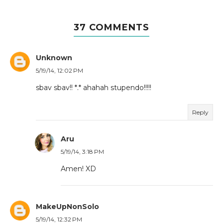
37 COMMENTS
Unknown
5/19/14, 12:02 PM
sbav sbav!! *.* ahahah stupendo!!!!!
Reply
Aru
5/19/14, 3:18 PM
Amen! XD
MakeUpNonSolo
5/19/14, 12:32 PM