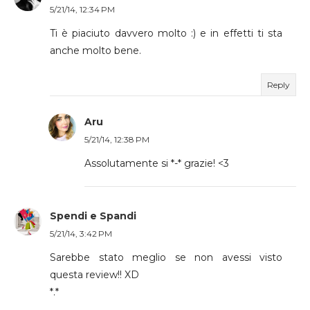
5/21/14, 12:34 PM
Ti è piaciuto davvero molto :) e in effetti ti sta
anche molto bene.
Reply
Aru
5/21/14, 12:38 PM
Assolutamente si *-* grazie! <3
Spendi e Spandi
5/21/14, 3:42 PM
Sarebbe stato meglio se non avessi visto
questa review!! XD
*.*