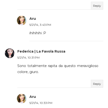
Reply
Aru
5/21/14, 3:43 PM
ihihihihi :P
Federica | La Favola Russa
5/21/14, 10:31 PM
Sono totalmente rapita da questo meraviglioso
colore, giuro.
Reply
Aru
5/21/14, 10:33 PM