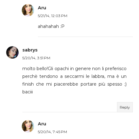
Aru
5/21/14, 12:03 PM
ahahahah :P
sabrys
5/20/14, 3:51 PM
molto bello!Gli opachi in genere non li preferisco
perchè tendono a seccarmi le labbra, ma è un
finish che mi piacerebbe portare più spesso ;)
baciii
Reply
Aru
5/20/14, 7:45 PM