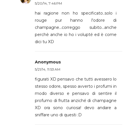
5/20/14, 7:46 PM
hai ragione non ho specificato..solo i
rouge pur hanno l'odore di
champagne...correggo subito...anche
perchè anche io ho i volupté ed è come
dici tu XD
Anonymous
5/21/14, 11:53 AM
figurati XD pensavo che tutti avessero lo
stesso odore, spesso avverto i profumi in
modo diverso e pensavo di sentire il
profumo di frutta anziché di champagne
XD ora sono curiosa! devo andare a
sniffare uno di questi :D