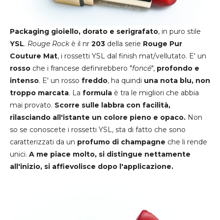
Packaging gioiello, dorato e serigrafato
, in puro stile
YSL
.
Rouge Rock
è il nr
203
della serie
Rouge Pur
Couture Mat
, i rossetti YSL dal finish mat/vellutato. E' un
rosso
che i francese definirebbero "
foncé
",
profondo e
intenso
. E' un rosso
freddo
, ha quindi
una nota blu, non
troppo marcata
. La
formula
è tra le migliori che abbia
mai provato.
Scorre sulle labbra con facilità,
rilasciando all'istante un colore pieno e opaco.
Non
so se conoscete i rossetti YSL, sta di fatto che sono
caratterizzati da un
profumo di champagne
che li rende
unici.
A me piace molto, si distingue nettamente
all'inizio, si affievolisce dopo l'applicazione.