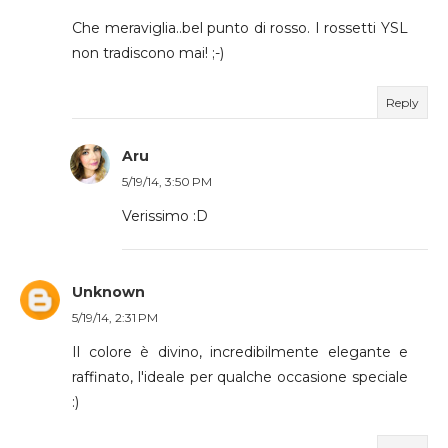
Che meraviglia..bel punto di rosso. I rossetti YSL
non tradiscono mai! ;-)
Reply
Aru
5/19/14, 3:50 PM
Verissimo :D
Unknown
5/19/14, 2:31 PM
Il colore è divino, incredibilmente elegante e
raffinato, l'ideale per qualche occasione speciale
:)