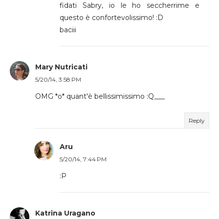
fidati Sabry, io le ho seccherrime e
questo è confortevolissimo! :D
baciii
Mary Nutricati
5/20/14, 3:58 PM
OMG *o* quant'è bellissimissimo :Q___
Reply
Aru
5/20/14, 7:44 PM
:P
Katrina Uragano