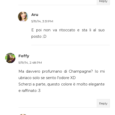
Reply
Aru
5/19/14, 3:51 PM
E poi non va ritoccato e sta li al suo
posto ;D
Foffy
5/19/14, 2:48 PM
Ma davvero profumano di Champagne? Io mi
ubriaco solo se sento l'odore XD
Scherzi a parte, questo colore è molto elegante
e raffinato :3
Reply