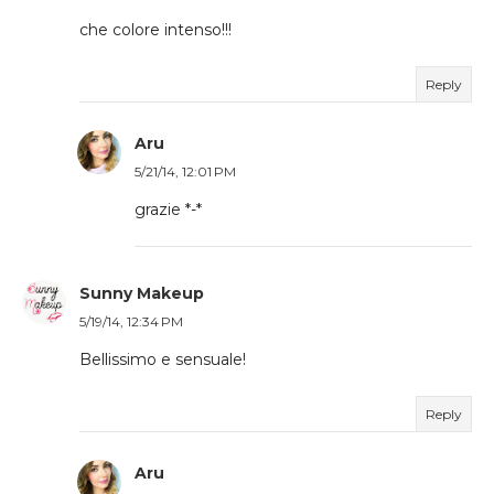
che colore intenso!!!
Reply
Aru
5/21/14, 12:01 PM
grazie *-*
Sunny Makeup
5/19/14, 12:34 PM
Bellissimo e sensuale!
Reply
Aru