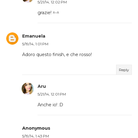
5/21/14, 12:02 PM
grazie! ^-^
Emanuela
5/19/14, 1:01 PM
Adoro questo finish, e che rosso!
Reply
Aru
5/21/14, 12:01 PM
Anche io! :D
Anonymous
5/19/14, 1:43 PM