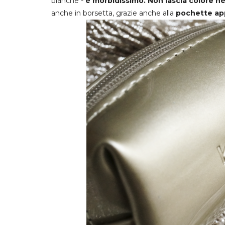
bianche -
è morbidissimo. Non lascia colore n
anche in borsetta, grazie anche alla
pochette ap