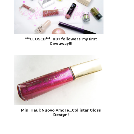
***CLOSED*** 100+ followers: my first
Giveaway!!!
Mini Haul: Nuovo Amore...Collistar Gloss
Design!