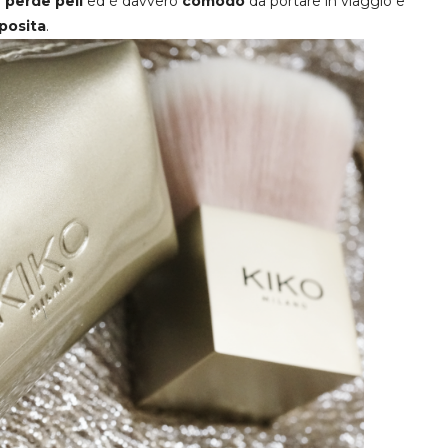
é perde peli
ed è davvero
comodo
da portare in viaggio e
posita
.