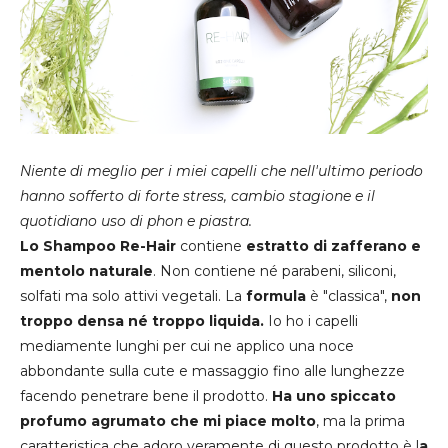
Niente di meglio per i miei capelli che nell'ultimo periodo
hanno sofferto di forte stress, cambio stagione e il
quotidiano uso di phon e piastra.
Lo Shampoo Re-Hair
contiene
estratto di zafferano e
mentolo naturale
. Non contiene né parabeni, siliconi,
solfati ma solo attivi vegetali. La
formula
è "classica",
non
troppo densa né troppo liquida.
Io ho i capelli
mediamente lunghi per cui ne applico una noce
abbondante sulla cute e massaggio fino alle lunghezze
facendo penetrare bene il prodotto.
Ha uno spiccato
profumo agrumato che mi piace molto
, ma la prima
caratteristica che adoro veramente di questo prodotto è l
a