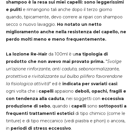
shampoo è la resa sui miei capelli: sono leggerissimi
e puliti
e rimangono tali anche dopo il terzo giorno
quando, tipicamente, devo correre ai ripari con shampoo
secco o nuovo lavaggio.
Ho notato un netto
miglioramento anche nella resistenza del capello, ne
perdo molti meno e meno frequentemente.
La lozione Re-Hair
da 100ml è u
na tipologia di
prodotto che non avevo mai provato prima.
"
Svolge
un'azione rinforzante, anti caduta, sebonormalizzante,
protettiva e rivitalizzante sul bulbo pilifero favorendone
la fisiologica attività
" ed è
indicata per svariati casi
:
ogni volta che i
capelli
appaiono
deboli, opachi, fragili e
con tendenza alla caduta
, nei soggetti con
eccessiva
produzione di sebo
, quando i
capelli
sono
sottoposti a
frequenti trattamenti estetici
di tipo chimico (come le
tinture) e di tipo meccanico (vedi piastra e phon) o ancora,
in
periodi di stress eccessivo
.