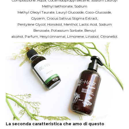
Composizione: Aqua, Cocamidopropyl Betaine, Sodium Lauroyl
Methyl Isethionate, Sodium
Methyl Oleoyl Taurate, Lauryl Glucoside, Coco-Glucoside,
Glycerin, Crocus Sativus Stigma Extract,
Pentylene Glycol, Honokiol, Menthol, Lactic Acid, Sodium
Benzoate, Potassium Sorbate, Benzyl
alcohol, Parfum, Hexyl cinnamal, Limonene, Linalool, Citronellol.
La seconda caratteristica che amo di questo