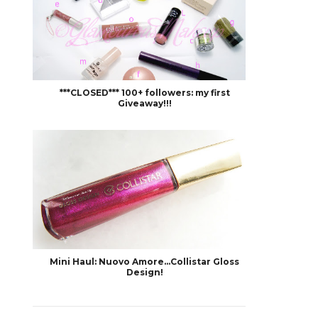
***CLOSED*** 100+ followers: my first
Giveaway!!!
Mini Haul: Nuovo Amore...Collistar Gloss
Design!