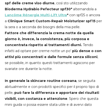
spf delle creme viso diurne
, così sto utilizzando
Bioderma Hydrabio Pefecteur spf30*
alternandola a
Lancôme Rénergie Multi-Lift Ultra
*
con spf25 o ancora
a
Clinique Smart Custom-Repair Moisturizer spf15
per
la sera o a seconda dei bisogni della mia pelle.
Fattore che differenzia la crema notte da quella
giorno è, invece, la consistenza, più corposa e
concentrata rispetto ai trattamenti diurni.
Tendo
infatti ad optare per creme notte un po'
più dense o con
attivi più concentrati e dalle formule senza siliconi
,
se possibile, in quanto questi trattamenti agiscono per
svariate ore durante la notte.
In generale la skincare routine coreana
, se seguita
abitualmente e con prodotti specifici per il proprio tipo di
pelle,
può fare la differenza e apportare dei risultati
visibili, con costanza e attenzione
. Spero che questa
mini guida vi possa essere stata utile e di avervi dato