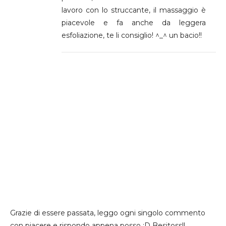
lavoro con lo struccante, il massaggio è
piacevole e fa anche da leggera
esfoliazione, te li consiglio! ^_^ un bacio!!
Grazie di essere passata, leggo ogni singolo commento
con piacere e rispondo appena posso ;D Besitoss!!