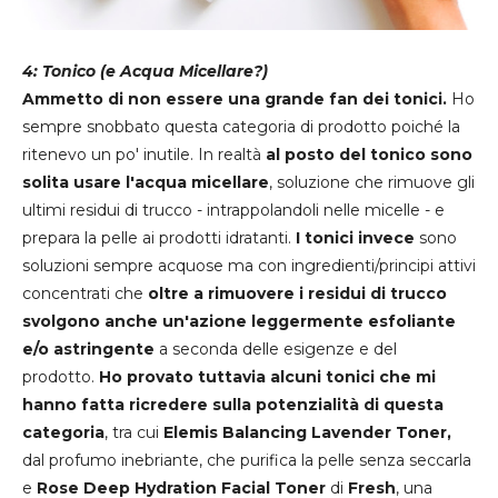
4: Tonico (e Acqua Micellare?)
Ammetto di non essere una grande fan dei tonici.
Ho
sempre snobbato questa categoria di prodotto poiché la
ritenevo un po' inutile. In realtà
al posto del tonico sono
solita usare l'acqua micellare
, soluzione che rimuove gli
ultimi residui di trucco - intrappolandoli nelle micelle - e
prepara la pelle ai prodotti idratanti.
I tonici invece
sono
soluzioni sempre acquose ma con ingredienti/principi attivi
concentrati che
oltre a rimuovere i residui di trucco
svolgono anche un'azione leggermente esfoliante
e/o astringente
a seconda delle esigenze e del
prodotto.
Ho provato tuttavia alcuni tonici che mi
hanno fatta ricredere sulla potenzialità di questa
categoria
, tra cui
Elemis Balancing Lavender Toner,
dal profumo inebriante, che purifica la pelle senza seccarla
e
Rose Deep Hydration Facial Toner
di
Fresh
, una